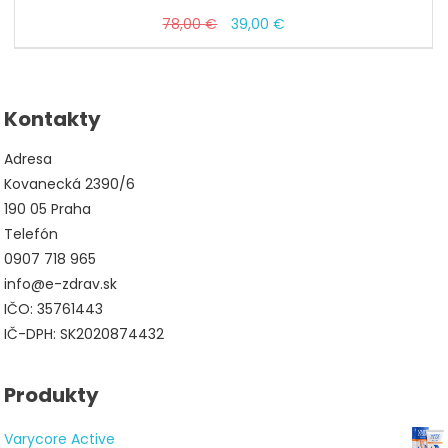
Pôvodná
Aktuálna
78,00
€
39,00
€
cena
cena
bola:
je:
78,00 €.
39,00 €.
Kontakty
Adresa
Kovanecká 2390/6
190 05 Praha
Telefón
0907 718 965
info@e-zdrav.sk
IČO: 35761443
IČ-DPH: SK2020874432
Produkty
Varycore Active