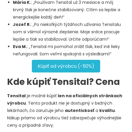
Mária K.
: „Používam Tensital už 3 mesiace a môj
krvný tlak je konečne stabilizovaný. Cítim sa lepšie a
energickejšie každý deň!“
Jozef R.
: „Po niekoľkých týždňoch užívania Tensitalu
som si všimol výrazné zlepšenie. Moje srdce pracuje
lepšie a tlak sa stabilizoval. Určite odporúčam!“
Eva M.
: „Tensital mi pomohol znížiť tlak, keď iné lieky
nefungovali. Som veľmi spokojná s výsledkami!“
Kúpiť od výrobcu (-50%)
Kde kúpiť Tensital? Cena
Tensital
je možné kúpiť
len na oficiálnych stránkach
výrobcu
. Tento produkt nie je dostupný v bežných
lekárňach, čo zaručuje jeho
autentickosť
a
kvalitu
.
Nákup priamo od výrobcu tiež zabezpečuje výhodnejšie
ceny a prípadné zľavy.