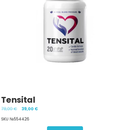
Tensital
Pôvodná
Aktuálna
78,00
€
39,00
€
cena
cena
SKU №554426
bola:
je: