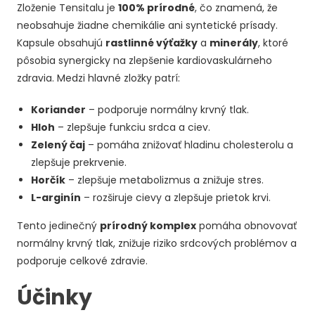
Zloženie Tensitalu je
100% prírodné
, čo znamená, že
neobsahuje žiadne chemikálie ani syntetické prísady.
Kapsule obsahujú
rastlinné výťažky
a
minerály
, ktoré
pôsobia synergicky na zlepšenie kardiovaskulárneho
zdravia. Medzi hlavné zložky patrí:
Koriander
– podporuje normálny krvný tlak.
Hloh
– zlepšuje funkciu srdca a ciev.
Zelený čaj
– pomáha znižovať hladinu cholesterolu a
zlepšuje prekrvenie.
Horčík
– zlepšuje metabolizmus a znižuje stres.
L-arginín
– rozširuje cievy a zlepšuje prietok krvi.
Tento jedinečný
prírodný komplex
pomáha obnovovať
normálny krvný tlak, znižuje riziko srdcových problémov a
podporuje celkové zdravie.
Účinky