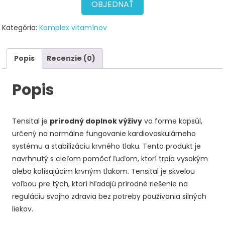
78,00 €.
39,00 €.
OBJEDNAŤ
Kategória:
Komplex vitamínov
Popis
Recenzie (0)
Popis
Tensital je
prírodný doplnok výživy
vo forme kapsúl,
určený na normálne fungovanie kardiovaskulárneho
systému a stabilizáciu krvného tlaku. Tento produkt je
navrhnutý s cieľom pomôcť ľuďom, ktorí trpia vysokým
alebo kolísajúcim krvným tlakom. Tensital je skvelou
voľbou pre tých, ktorí hľadajú prírodné riešenie na
reguláciu svojho zdravia bez potreby používania silných
liekov.