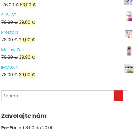
Pôvodná
Aktuálna
176,00
€
53,00
€
cena
cena
SLIBUST
bola:
je:
Pôvodná
Aktuálna
78,00
€
39,00
€
176,00 €.
53,00 €.
cena
cena
Prostalis
bola:
je:
Pôvodná
Aktuálna
78,00
€
29,00
€
78,00 €.
39,00 €.
cena
cena
Mellow Zen
bola:
je:
Pôvodná
Aktuálna
79,80
€
39,90
€
78,00 €.
29,00 €.
cena
cena
IMMUXIN
bola:
je:
Pôvodná
Aktuálna
78,00
€
39,00
€
79,80 €.
39,90 €.
cena
cena
bola:
je:
78,00 €.
39,00 €.
Zavolajte nám
Po-Pia:
od 8:00 do 20:00