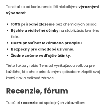
Tensital sa od konkurencie líši niekoľkými
výraznými
výhodami
:
100% prírodné zloženie
bez chemických prísad.
Rýchle a viditeľné účinky
na stabilizáciu krvného
tlaku.
Dostupnosť bez lekárskeho predpisu
.
Bezpečný pre dlhodobé užívanie
.
Žiadne známe vedľajšie účinky
.
Tieto faktory robia Tensital vynikajúcou voľbou pre
každého, kto chce prirodzeným spôsobom zlepšiť svoj
krvný tlak a celkové zdravie.
Recenzie, fórum
Tu sú tri
recenzie
od spokojných zákazníkov: