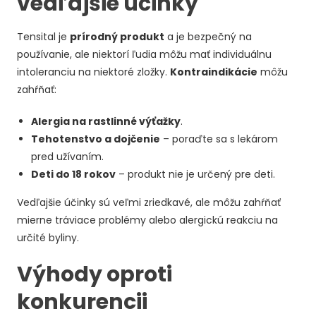
vedľajšie účinky
Tensital je
prírodný produkt
a je bezpečný na
používanie, ale niektorí ľudia môžu mať individuálnu
intoleranciu na niektoré zložky.
Kontraindikácie
môžu
zahŕňať:
Alergia na rastlinné výťažky
.
Tehotenstvo a dojčenie
– poraďte sa s lekárom
pred užívaním.
Deti do 18 rokov
– produkt nie je určený pre deti.
Vedľajšie účinky sú veľmi zriedkavé, ale môžu zahŕňať
mierne tráviace problémy alebo alergickú reakciu na
určité byliny.
Výhody oproti
konkurencii