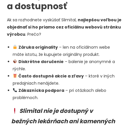
a dostupnosť
Ak sa rozhodnete vyskúšať Slimital,
najlepšou voľbou je
objednať si ho priamo cez oficiálnu webovú stránku
výrobcu
. Prečo?
Záruka originality
– len na oficiálnom webe
máte istotu, že kupujete originálny produkt.
Diskrétne doručenie
– balenie je anonymné a
rýchle.
Často dostupné akcie a zľavy
– ktoré v iných
predajniach nenájdete.
Zákaznícka podpora
– pri otázkach alebo
problémoch.
Slimital nie je dostupný v
bežných lekárňach ani kamenných