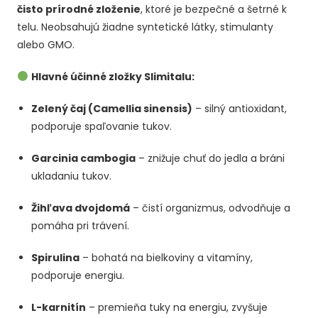
čisto prírodné zloženie
, ktoré je bezpečné a šetrné k
telu. Neobsahujú žiadne syntetické látky, stimulanty
alebo GMO.
Hlavné účinné zložky Slimitalu:
Zelený čaj (Camellia sinensis)
– silný antioxidant,
podporuje spaľovanie tukov.
Garcinia cambogia
– znižuje chuť do jedla a bráni
ukladaniu tukov.
Žihľava dvojdomá
– čistí organizmus, odvodňuje a
pomáha pri trávení.
Spirulina
– bohatá na bielkoviny a vitamíny,
podporuje energiu.
L-karnitín
– premieňa tuky na energiu, zvyšuje