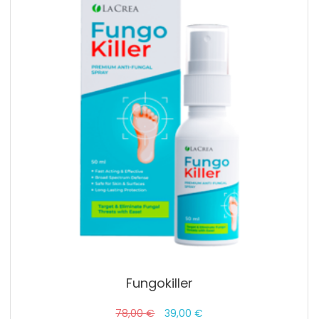
Fungokiller
Pôvodná
Aktuálna
78,00
€
39,00
€