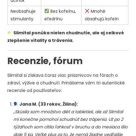
účinok
Neobsahuje
Bez kofeínu,
Mnohé
stimulanty
efedrínu
obsahujú kofeín
Slimital ponúka nielen chudnutie, ale aj celkové
zlepšenie vitality a trávenia.
Recenzie, fórum
Slimital si získava čoraz viac priaznivcov na fórach o
zdraví, výžive a chudnutí. Prinášame vám tri autentické
recenzie od používateľov:
Jana M. (33 rokov, Žilina):
„Skúsila som množstvo diét a tabletiek, ale až Slimital
mi konečne pomohol schudnúť bez trápenia. Už po 2
týždňoch som cítila ľahkosť v bruchu a do mesiaca išlo
dole 5 kg. Veľké plus za to, že nemá žiadne vedľajšie