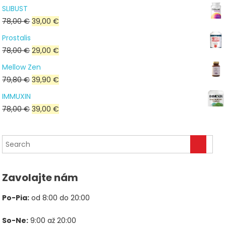
cena
cena
SLIBUST
bola:
je:
Pôvodná
Aktuálna
78,00
€
39,00
€
176,00 €.
53,00 €.
cena
cena
Prostalis
bola:
je:
Pôvodná
Aktuálna
78,00
€
29,00
€
78,00 €.
39,00 €.
cena
cena
Mellow Zen
bola:
je:
Pôvodná
Aktuálna
79,80
€
39,90
€
78,00 €.
29,00 €.
cena
cena
IMMUXIN
bola:
je:
Pôvodná
Aktuálna
78,00
€
39,00
€
79,80 €.
39,90 €.
cena
cena
bola:
je:
78,00 €.
39,00 €.
Zavolajte nám
Po-Pia:
od 8:00 do 20:00
So-Ne:
9:00 až 20:00