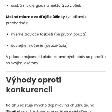
osobám s alergiou na niektorú zo zložiek
Možné mierne vedľajšie účinky
(zriedkavé a
prechodné):
mierne tráviace ťažkosti (pri prvom použití)
častejšie močenie (detoxikácia)
V prípade nejasností alebo zdravotných obáv sa poraďte
so svojím lekárom.
Výhody oproti
konkurencii
Na trhu existuje mnoho doplnkov na chudnutie, no
Slimital
sa od nich výrazne odlišuje v niekoľkých