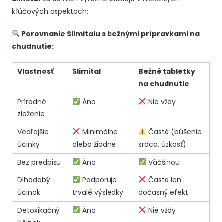
kľúčových aspektoch:
Porovnanie Slimitalu s bežnými prípravkami na
chudnutie:
Vlastnosť
Slimital
Bežné tabletky
na chudnutie
Prírodné
Áno
Nie vždy
zloženie
Vedľajšie
Minimálne
Časté (búšenie
účinky
alebo žiadne
srdca, úzkosť)
Bez predpisu
Áno
Väčšinou
Dlhodobý
Podporuje
Často len
účinok
trvalé výsledky
dočasný efekt
Detoxikačný
Áno
Nie vždy