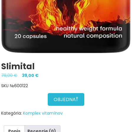
Slimital
Pôvodná
Aktuálna
78,00
€
39,00
€
cena
cena
SKU №600122
bola:
je:
78,00 €.
39,00 €.
OBJEDNAŤ
Kategória:
Komplex vitamínov
Popis
Recenzie (0)