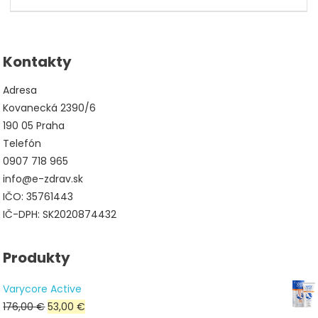
cena
cena
bola:
je:
78,00 €.
39,00 €.
Kontakty
Adresa
Kovanecká 2390/6
190 05 Praha
Telefón
0907 718 965
info@e-zdrav.sk
IČO: 35761443
IČ-DPH: SK2020874432
Produkty
Varycore Active
Pôvodná
Aktuálna
176,00
€
53,00
€