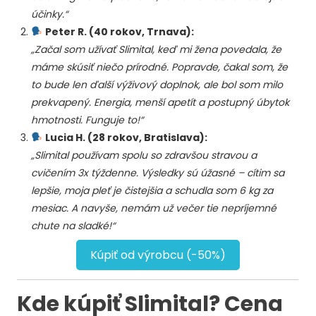
účinky.“
Peter R. (40 rokov, Trnava):
„Začal som užívať Slimital, keď mi žena povedala, že
máme skúsiť niečo prírodné. Popravde, čakal som, že
to bude len ďalší výživový doplnok, ale bol som milo
prekvapený. Energia, menší apetít a postupný úbytok
hmotnosti. Funguje to!“
Lucia H. (28 rokov, Bratislava):
„Slimital používam spolu so zdravšou stravou a
cvičením 3x týždenne. Výsledky sú úžasné – cítim sa
lepšie, moja pleť je čistejšia a schudla som 6 kg za
mesiac. A navyše, nemám už večer tie nepríjemné
chute na sladké!“
Kúpiť od výrobcu (-50%)
Kde kúpiť Slimital? Cena