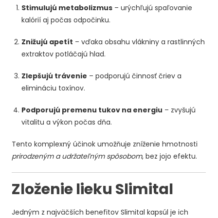
Stimulujú metabolizmus
– urýchľujú spaľovanie
kalórií aj počas odpočinku.
Znižujú apetít
– vďaka obsahu vlákniny a rastlinných
extraktov potláčajú hlad.
Zlepšujú trávenie
– podporujú činnosť čriev a
elimináciu toxínov.
Podporujú premenu tukov na energiu
– zvyšujú
vitalitu a výkon počas dňa.
Tento komplexný účinok umožňuje zníženie hmotnosti
prirodzeným a udržateľným spôsobom
, bez jojo efektu.
Zloženie lieku Slimital
Jedným z najväčších benefitov Slimital kapsúl je ich