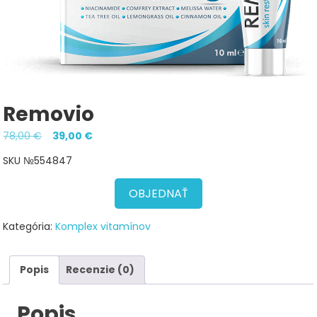
Removio
Pôvodná
Aktuálna
78,00
€
39,00
€
cena
cena
SKU №554847
bola:
je:
78,00 €.
39,00 €.
OBJEDNAŤ
Kategória:
Komplex vitamínov
Popis
Recenzie (0)
Popis