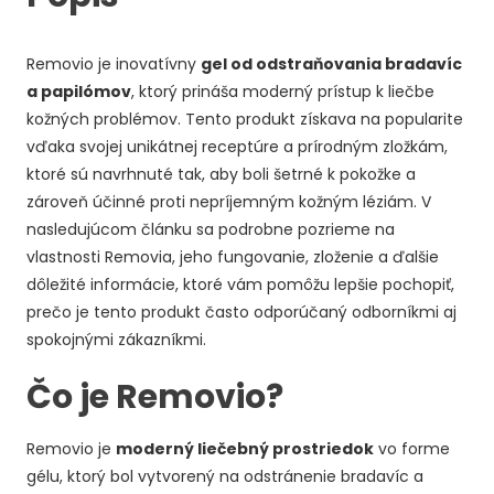
Removio je inovatívny
gel od odstraňovania bradavíc
a papilómov
, ktorý prináša moderný prístup k liečbe
kožných problémov. Tento produkt získava na popularite
vďaka svojej unikátnej receptúre a prírodným zložkám,
ktoré sú navrhnuté tak, aby boli šetrné k pokožke a
zároveň účinné proti nepríjemným kožným léziám. V
nasledujúcom článku sa podrobne pozrieme na
vlastnosti Removia, jeho fungovanie, zloženie a ďalšie
dôležité informácie, ktoré vám pomôžu lepšie pochopiť,
prečo je tento produkt často odporúčaný odborníkmi aj
spokojnými zákazníkmi.
Čo je Removio?
Removio je
moderný liečebný prostriedok
vo forme
gélu, ktorý bol vytvorený na odstránenie bradavíc a