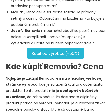
bradavice postupne miznú.“
Mária:
„Tento gel je skutočne zázrak. Je prírodný,
šetrný a účinný. Odporúčam ho každému, kto bojuje s
podobnými problémami.“
Jozef:
„Removio mi pomohol zbaviť sa papilómov bez
bolesti a komplikácií. Som veľmi spokojný s
výsledkami a určite ho budem odporúčať ďalej.“
Kúpiť od výrobcu (-50%)
Kde kúpiť Removio? Cena
Najlepšie je zakúpiť Removio
len na oficiálnej webovej
stránke výrobcu
, kde je zaručená kvalita a autenticita
produktu. Tento produkt
nie je dostupný v bežných
lekárňach
, čo zabezpečuje, že dostanete originálny
produkt priamo od výrobcu. Výhodou je aj možnosť získať
špeciálne ponuky a zľavy, ktoré sú dostupné iba na