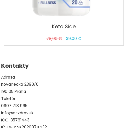
Keto Side
Pôvodná
Aktuálna
78,00
€
39,00
€
cena
cena
bola:
je:
78,00 €.
39,00 €.
Kontakty
Adresa
Kovanecká 2390/6
190 05 Praha
Telefón
0907 718 965
info@e-zdrav.sk
IČO: 35761443
IČ-DPH: SK2020874432