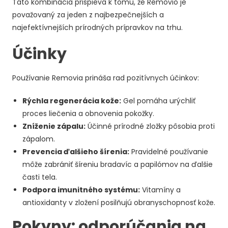
Táto kombinácia prispieva k tomu, že Removio je
považovaný za jeden z najbezpečnejších a
najefektívnejších prírodných prípravkov na trhu.
Účinky
Používanie Removia prináša rad pozitívnych účinkov:
Rýchla regenerácia kože:
Gel pomáha urýchliť
proces liečenia a obnovenia pokožky.
Zníženie zápalu:
Účinné prírodné zložky pôsobia proti
zápalom.
Prevencia ďalšieho šírenia:
Pravidelné používanie
môže zabrániť šíreniu bradavíc a papilómov na ďalšie
časti tela.
Podpora imunitného systému:
Vitamíny a
antioxidanty v zložení posilňujú obranyschopnosť kože.
Pokyny: odporúčania na