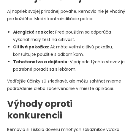
Aj napriek svojej prírodnej povahe, Removio nie je vhodný
pre každého. Medzi kontraindikácie patria:
Alergické reakcie:
Pred použitím sa odporúča
vykonať malý test na citlivosť.
Citlivá pokožka:
Ak máte veľmi citlivú pokožku,
konzultujte použitie s odborníkom.
Tehotenstvo a dojčenie:
V prípade týchto stavov je
potrebné poradiť sa s lekárom.
Vedľajšie účinky sú zriedkavé, ale môžu zahŕňať mierne
podráždenie alebo začervenanie v mieste aplikácie.
Výhody oproti
konkurencii
Removio si získalo dôveru mnohých zákazníkov vďaka