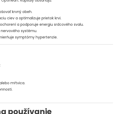
 Optiheart. Kapsuly obsahujú:
pšovať krvný obeh.
ciu ciev a optimalizuje prietok krvi.
ch ochorení a podporuje energiu srdcového svalu.
 a nervového systému.
zmierňuje symptómy hypertenzie.
:
 alebo mŕtvica.
nnosti.
a používanie