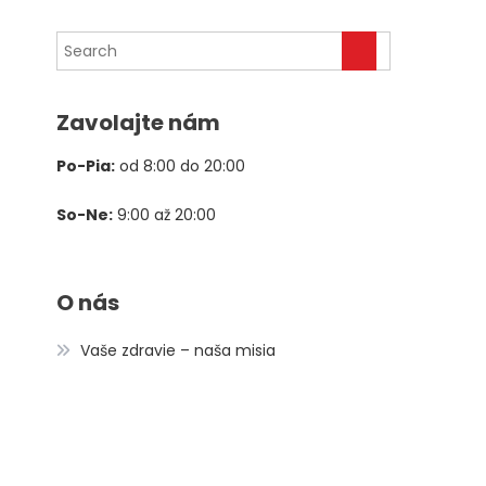
cena
cena
bola:
je:
78,00 €.
39,00 €.
Zavolajte nám
Po-Pia:
od 8:00 do 20:00
So-Ne:
9:00 až 20:00
O nás
Vaše zdravie – naša misia