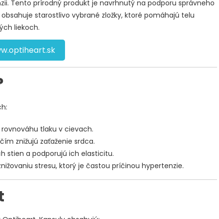
nzii. Tento prírodný produkt je navrhnutý na podporu správneho
 obsahuje starostlivo vybrané zložky, ktoré pomáhajú telu
ých liekoch.
w.optiheart.sk
?
ch:
ú rovnováhu tlaku v cievach.
, čím znižujú zaťaženie srdca.
h stien a podporujú ich elasticitu.
 znižovaniu stresu, ktorý je častou príčinou hypertenzie.
t