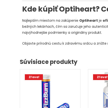
Kde kúpiť Optiheart? 
Najlepším miestom na zakúpenie
Optiheart
je
of
bežných lekárňach, čím sa zaručuje jeho autentici
najvýhodnejšie podmienky a originálny produkt.
Objavte prírodnú cestu k zdravému srdcu a znížte r
Súvisiace produkty
Zľava!
Zľava!