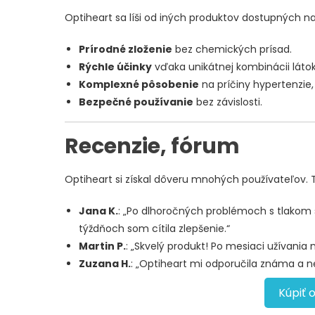
Optiheart sa líši od iných produktov dostupných na
Prírodné zloženie
bez chemických prísad.
Rýchle účinky
vďaka unikátnej kombinácii látok
Komplexné pôsobenie
na príčiny hypertenzie,
Bezpečné používanie
bez závislosti.
Recenzie, fórum
Optiheart si získal dôveru mnohých používateľov. Tu
Jana K.
: „Po dlhoročných problémoch s tlakom
týždňoch som cítila zlepšenie.“
Martin P.
: „Skvelý produkt! Po mesiaci užívania
Zuzana H.
: „Optiheart mi odporučila známa a 
Kúpiť 