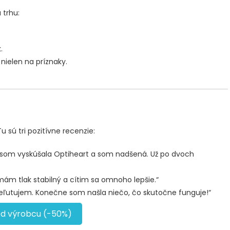
 trhu:
.
 nielen na príznaky.
 sú tri pozitívne recenzie:
 som vyskúšala Optiheart a som nadšená. Už po dvoch
 mám tlak stabilný a cítim sa omnoho lepšie.“
neľutujem. Konečne som našla niečo, čo skutočne funguje!“
od výrobcu (-50%)