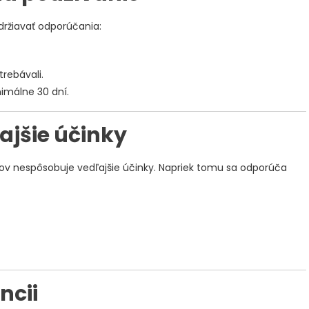
održiavať odporúčania:
trebávali.
imálne 30 dní.
ajšie účinky
dov nespôsobuje vedľajšie účinky. Napriek tomu sa odporúča
ncii