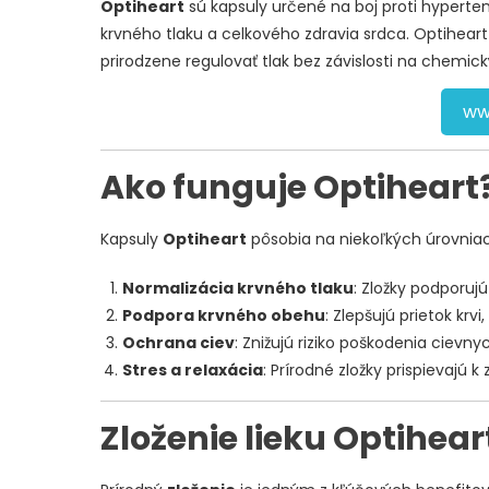
Optiheart
sú kapsuly určené na boj proti hyperte
krvného tlaku a celkového zdravia srdca. Optiheart
prirodzene regulovať tlak bez závislosti na chemick
ww
Ako funguje Optiheart
Kapsuly
Optiheart
pôsobia na niekoľkých úrovnia
Normalizácia krvného tlaku
: Zložky podporuj
Podpora krvného obehu
: Zlepšujú prietok krvi
Ochrana ciev
: Znižujú riziko poškodenia cievnyc
Stres a relaxácia
: Prírodné zložky prispievajú k
Zloženie lieku Optihear