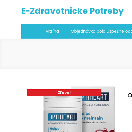
Skip
E-Zdravotnicke Potreby
to
content
Vitrína
Objednávka bola úspešne odo
Zľava!