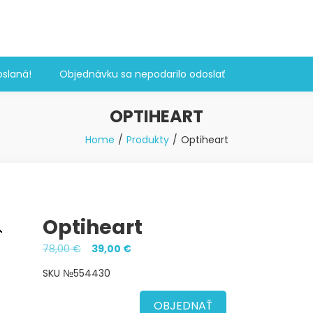
slaná!
Objednávku sa nepodarilo odoslať
OPTIHEART
Home
Produkty
Optiheart
Optiheart
Pôvodná
Aktuálna
78,00
€
39,00
€
cena
cena
SKU №554430
bola:
je:
78,00 €.
39,00 €.
OBJEDNAŤ