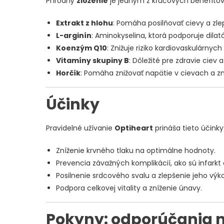
Prírodný
zloženie
je jedným z kľúčových benefitov
Extrakt z hlohu
: Pomáha posilňovať cievy a zle
L-arginín
: Aminokyselina, ktorá podporuje dilatá
Koenzým Q10
: Znižuje riziko kardiovaskulárny
Vitamíny skupiny B
: Dôležité pre zdravie ciev
Horčík
: Pomáha znižovať napätie v cievach a 
Účinky
Pravidelné užívanie
Optiheart
prináša tieto účinky
Zníženie krvného tlaku na optimálne hodnoty.
Prevencia závažných komplikácií, ako sú infarkt
Posilnenie srdcového svalu a zlepšenie jeho výko
Podpora celkovej vitality a zníženie únavy.
Pokyny: odporúčania n