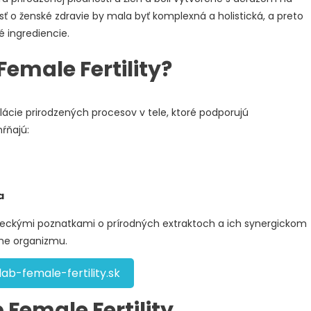
vosť o ženské zdravie by mala byť komplexná a holistická, a preto
é ingrediencie.
emale Fertility?
ulácie prirodzených procesov v tele, ktoré podporujú
hŕňajú:
a
ckými poznatkami o prírodných extraktoch a ich synergickom
áhe organizmu.
ab-female-fertility.sk
 Female Fertility