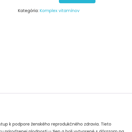
Kategória:
Komplex vitamínov
stup k podpore ženského reprodukčného zdravia. Tieto
 prirodzenej plodnosti u žien a boli vytvorené s dôrazom na