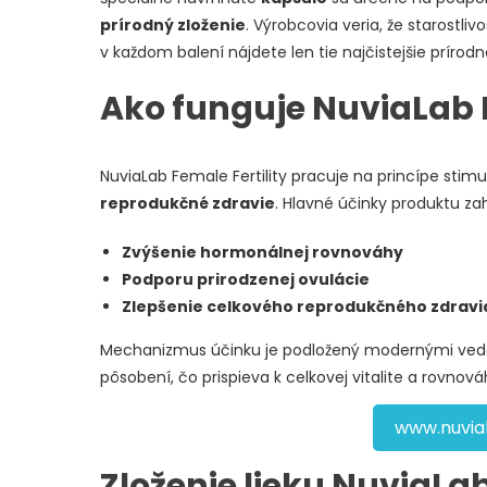
prírodný zloženie
. Výrobcovia veria, že starostli
v každom balení nájdete len tie najčistejšie prírodn
Ako funguje NuviaLab F
NuviaLab Female Fertility pracuje na princípe stim
reprodukčné zdravie
. Hlavné účinky produktu za
Zvýšenie hormonálnej rovnováhy
Podporu prirodzenej ovulácie
Zlepšenie celkového reprodukčného zdravi
Mechanizmus účinku je podložený modernými vede
pôsobení, čo prispieva k celkovej vitalite a rovnov
www.nuvial
Zloženie lieku NuviaLab