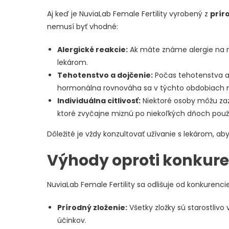
Aj keď je NuviaLab Female Fertility vyrobený z
prír
nemusí byť vhodné:
Alergické reakcie:
Ak máte známe alergie na nie
lekárom.
Tehotenstvo a dojčenie:
Počas tehotenstva a 
hormonálna rovnováha sa v týchto obdobiach 
Individuálna citlivosť:
Niektoré osoby môžu zaz
ktoré zvyčajne miznú po niekoľkých dňoch použ
Dôležité je vždy konzultovať užívanie s lekárom, a
Výhody oproti konkure
NuviaLab Female Fertility sa odlišuje od konkurenc
Prírodný zloženie:
Všetky zložky sú starostlivo 
účinkov.