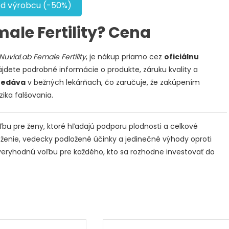
od výrobcu (-50%)
ale Fertility? Cena
NuviaLab Female Fertility
, je nákup priamo cez
oficiálnu
ájdete podrobné informácie o produkte, záruku kvality a
redáva
v bežných lekárňach, čo zaručuje, že zakúpením
ika falšovania.
oľbu pre ženy, ktoré hľadajú podporu plodnosti a celkové
oženie, vedecky podložené účinky a jedinečné výhody oproti
ôveryhodnú voľbu pre každého, kto sa rozhodne investovať do