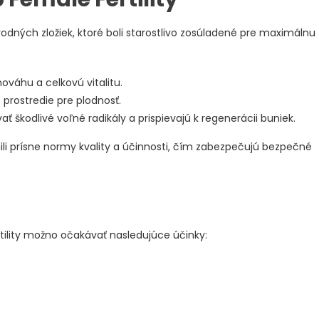
odných zložiek, ktoré boli starostlivo zosúladené pre maximálnu
váhu a celkovú vitalitu.
prostredie pre plodnosť.
 škodlivé voľné radikály a prispievajú k regenerácii buniek.
nili prísne normy kvality a účinnosti, čím zabezpečujú bezpečné
tility možno očakávať nasledujúce účinky: