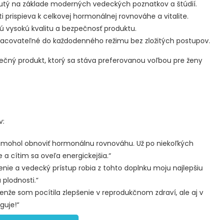
utý na základe moderných vedeckých poznatkov a štúdií.
prispieva k celkovej hormonálnej rovnováhe a vitalite.
 vysokú kvalitu a bezpečnosť produktu.
racovateľné do každodenného režimu bez zložitých postupov.
inečný produkt, ktorý sa stáva preferovanou voľbou pre ženy
v:
 pomohol obnoviť hormonálnu rovnováhu. Už po niekoľkých
 cítim sa oveľa energickejšia.“
oženie a vedecký prístup robia z tohto doplnku moju najlepšiu
plodnosti.“
lenže som pocítila zlepšenie v reprodukčnom zdraví, ale aj v
guje!“