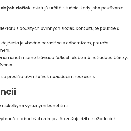
odných zložiek
, existujú určité situácie, kedy jeho používanie
ktorú z použitých bylinných zložiek, konzultujte použitie s
dojčenia je vhodné poradiť sa s odborníkom, pretože
mení.
namenať mierne tráviace ťažkosti alebo iné nežiaduce účinky,
ívania.
by sa predišlo akýmkoľvek nežiaducim reakciám.
ncii
ie niekoľkými výraznými benefitmi:
vybrané z prírodných zdrojov, čo znižuje riziko nežiaducich