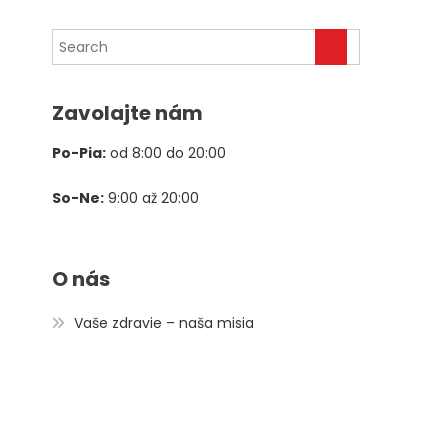
cena
cena
bola:
je:
78,00 €.
39,00 €.
Zavolajte nám
Po-Pia:
od 8:00 do 20:00
So-Ne:
9:00 až 20:00
O nás
Vaše zdravie – naša misia