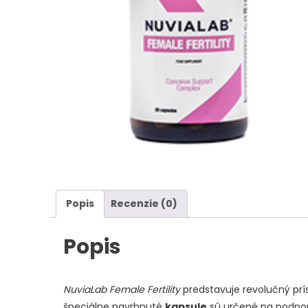
Popis
Recenzie (0)
Popis
NuviaLab Female Fertility
predstavuje revolučný prí
špeciálne navrhnuté
kapsule
sú určené na podporu