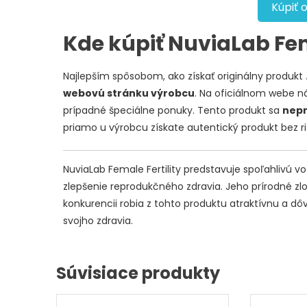
Kúpiť 
Kde kúpiť NuviaLab Fem
Najlepším spôsobom, ako získať originálny produkt
webovú stránku výrobcu
. Na oficiálnom webe n
prípadné špeciálne ponuky. Tento produkt sa
nep
priamo u výrobcu získate autentický produkt bez riz
NuviaLab Female Fertility predstavuje spoľahlivú v
zlepšenie reprodukčného zdravia. Jeho prírodné zl
konkurencii robia z tohto produktu atraktívnu a d
svojho zdravia.
Súvisiace produkty