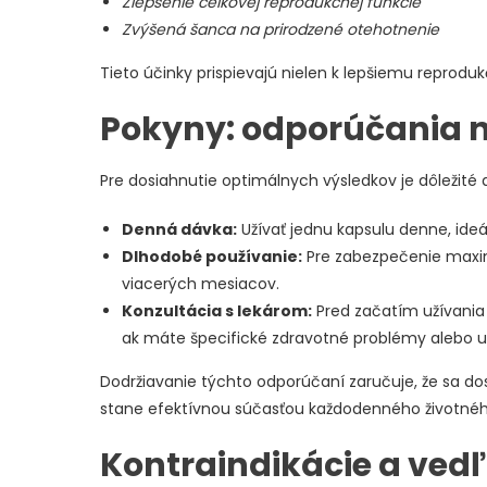
Zlepšenie celkovej reprodukčnej funkcie
Zvýšená šanca na prirodzené otehotnenie
Tieto účinky prispievajú nielen k lepšiemu reprodu
Pokyny: odporúčania n
Pre dosiahnutie optimálnych výsledkov je dôležité
Denná dávka:
Užívať jednu kapsulu denne, ideá
Dlhodobé používanie:
Pre zabezpečenie maxim
viacerých mesiacov.
Konzultácia s lekárom:
Pred začatím užívania
ak máte špecifické zdravotné problémy alebo už 
Dodržiavanie týchto odporúčaní zaručuje, že sa dos
stane efektívnou súčasťou každodenného životného
Kontraindikácie a vedľ