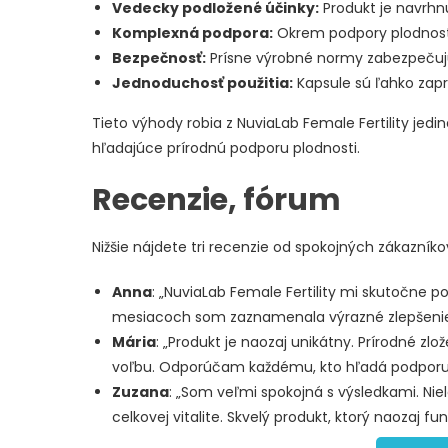
Vedecky podložené účinky:
Produkt je navrhn
Komplexná podpora:
Okrem podpory plodnosti 
Bezpečnosť:
Prísne výrobné normy zabezpečujú
Jednoduchosť použitia:
Kapsule sú ľahko zap
Tieto výhody robia z NuviaLab Female Fertility jed
hľadajúce prírodnú podporu plodnosti.
Recenzie, fórum
Nižšie nájdete tri recenzie od spokojných zákazníko
Anna
: „NuviaLab Female Fertility mi skutočne
mesiacoch som zaznamenala výrazné zlepšenie a
Mária
: „Produkt je naozaj unikátny. Prírodné zl
voľbu. Odporúčam každému, kto hľadá podporu 
Zuzana
: „Som veľmi spokojná s výsledkami. Nie
celkovej vitalite. Skvelý produkt, ktorý naozaj fun