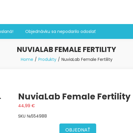
slaná!
Objednávku sa nepodarilo odoslať
NUVIALAB FEMALE FERTILITY
Home
Produkty
NuviaLab Female Fertility
NuviaLab Female Fertility
44,99
€
SKU №554988
OBJEDNAŤ