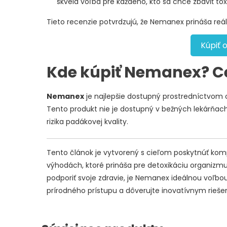
skvelá voľba pre každého, kto sa chce zbaviť tox
Tieto recenzie potvrdzujú, že Nemanex prináša re
Kúpiť 
Kde kúpiť Nemanex? 
Nemanex
je najlepšie dostupný prostredníctvom o
Tento produkt nie je dostupný v bežných lekárňach,
rizika padákovej kvality.
Tento článok je vytvorený s cieľom poskytnúť kom
výhodách, ktoré prináša pre detoxikáciu organizmu.
podporiť svoje zdravie, je Nemanex ideálnou voľbo
prírodného prístupu a dôverujte inovatívnym rieše