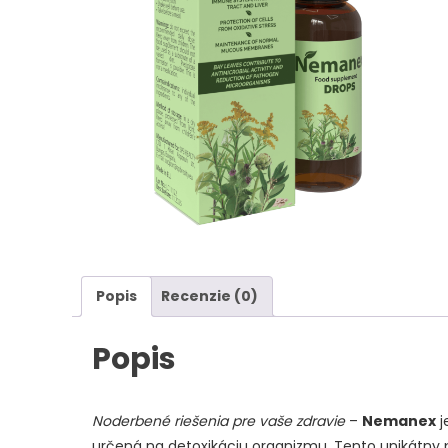
Popis
Recenzie (0)
Popis
Noderbené riešenia pre vaše zdravie
–
Nemanex
j
určená na detoxikáciu organizmu. Tento unikátny p