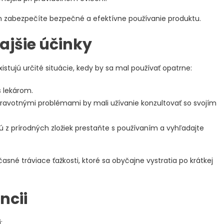
m zabezpečíte bezpečné a efektívne používanie produktu.
ajšie účinky
istujú určité situácie, kedy by sa mal používať opatrne:
s lekárom.
ravotnými problémami by mali užívanie konzultovať so svojím
ú z prírodných zložiek prestaňte s používaním a vyhľadajte
asné tráviace ťažkosti, ktoré sa obyčajne vystratia po krátkej
ncii
: