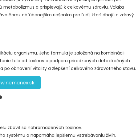
ujú metabolizmus a prispievajú k celkovému zdraviu. Vďaka
áva čoraz obľúbenejším riešením pre ľudí, ktorí dbajú o zdravý
ikáciu organizmu. Jeho formula je založená na kombinácii
istenie tela od toxínov a podporu prirodzených detoxikačných
žia po obnovení vitality a zlepšení celkového zdravotného stavu.
w.nemanex.sk
?
lu zbaviť sa nahromadených toxínov.
eho systému a napomáha lepšiemu vstrebávaniu živín.