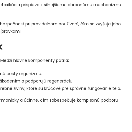
etoxikácia prispieva k silnejšiemu obrannému mechanizmu
bezpečnosť pri pravidelnom používaní, čím sa zvyšuje jeho
rípravkami.
x
. Medzi hlavné komponenty patria:
čné cesty organizmu.
škodením a podporujú regeneráciu.
rebné živiny, ktoré sú kľúčové pre správne fungovanie tela.
harmonicky a účinne, čím zabezpečuje komplexnú podporu