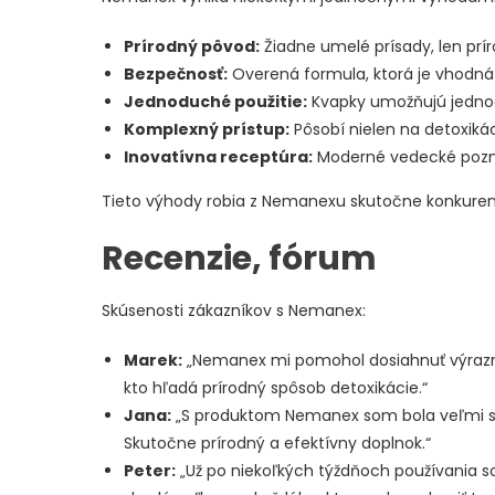
Prírodný pôvod:
Žiadne umelé prísady, len prír
Bezpečnosť:
Overená formula, ktorá je vhodná a
Jednoduché použitie:
Kvapky umožňujú jednod
Komplexný prístup:
Pôsobí nielen na detoxikáci
Inovatívna receptúra:
Moderné vedecké pozna
Tieto výhody robia z Nemanexu skutočne konkuren
Recenzie, fórum
Skúsenosti zákazníkov s Nemanex:
Marek:
„Nemanex mi pomohol dosiahnuť výrazné
kto hľadá prírodný spôsob detoxikácie.“
Jana:
„S produktom Nemanex som bola veľmi spoko
Skutočne prírodný a efektívny doplnok.“
Peter:
„Už po niekoľkých týždňoch používania 