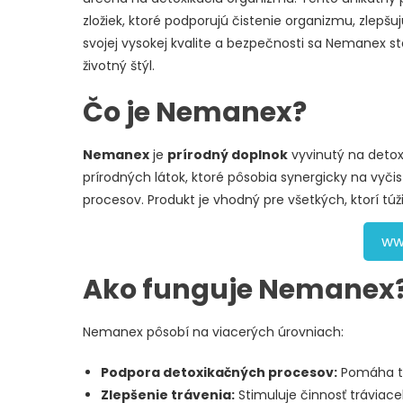
zložiek, ktoré podporujú čistenie organizmu, zlepš
svojej vysokej kvalite a bezpečnosti sa Nemanex st
životný štýl.
Čo je Nemanex?
Nemanex
je
prírodný doplnok
vyvinutý na detox
prírodných látok, ktoré pôsobia synergicky na vyč
procesov. Produkt je vhodný pre všetkých, ktorí tú
ww
Ako funguje Nemanex
Nemanex pôsobí na viacerých úrovniach:
Podpora detoxikačných procesov:
Pomáha te
Zlepšenie trávenia:
Stimuluje činnosť tráviac