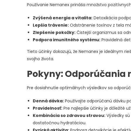
Používanie Nemanex prináša množstvo pozitívnych
Zvýšená energia a vitalita:
Detoxikácia podpo
Lepšia trávenie:
Odstránenie toxínov z tela môž
Zlepšenie pokožky:
Čistejší organizmus sa od
Podpora imunitného systému:
Pravidelná det
Tieto účinky dokazujú, že Nemanex je ideálnym rieše
svojho života.
Pokyny: Odporúčania 
Pre dosiahnutie optimálnych výsledkov sa odporúča
Denná dávka:
Používajte odporúčanú dávku p
Pravidelnosť:
Pre najlepšie účinky je dôležité u
Kombinácia so zdravou stravou:
Výsledky sú 
dostatočnou hydratáciou.
Fyzická aktivita:
Podpora detoxikácie je efektív