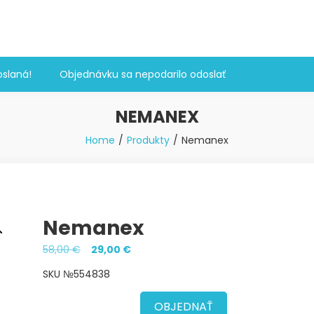
slaná!
Objednávku sa nepodarilo odoslať
NEMANEX
Home
Produkty
Nemanex
Nemanex
Pôvodná
Aktuálna
58,00
€
29,00
€
cena
cena
SKU №554838
bola:
je:
58,00 €.
29,00 €.
OBJEDNAŤ