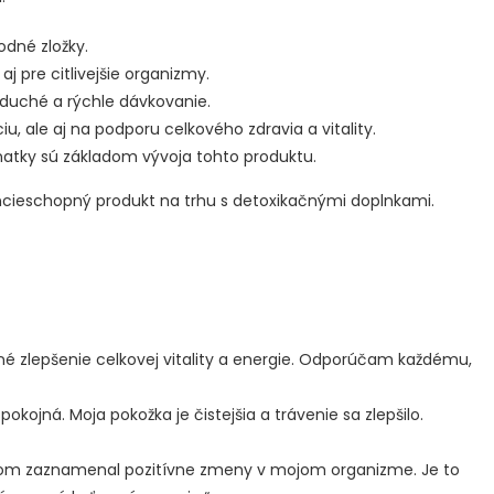
odné zložky.
j pre citlivejšie organizmy.
uché a rýchle dávkovanie.
u, ale aj na podporu celkového zdravia a vitality.
tky sú základom vývoja tohto produktu.
cieschopný produkt na trhu s detoxikačnými doplnkami.
 zlepšenie celkovej vitality a energie. Odporúčam každému,
jná. Moja pokožka je čistejšia a trávenie sa zlepšilo.
som zaznamenal pozitívne zmeny v mojom organizme. Je to