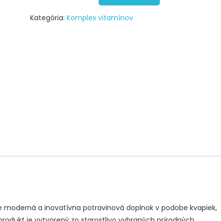
Kategória:
Komplex vitamínov
e moderná a inovatívna potravinová doplnok v podobe kvapiek,
rodukt je vytvorený zo starostlivo vybraných prírodných