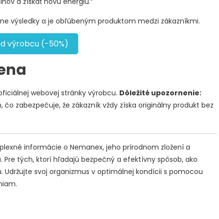
ínov a získať novú energiu.“
álne výsledky a je obľúbeným produktom medzi zákazníkmi.
od výrobcu (-50%)
Cena
ficiálnej webovej stránky výrobcu.
Dôležité upozornenie:
 čo zabezpečuje, že zákazník vždy získa originálny produkt bez
plexné informácie o Nemanex, jeho prírodnom zložení a
 Pre tých, ktorí hľadajú bezpečný a efektívny spôsob, ako
u. Udržujte svoj organizmus v optimálnej kondícii s pomocou
niam.