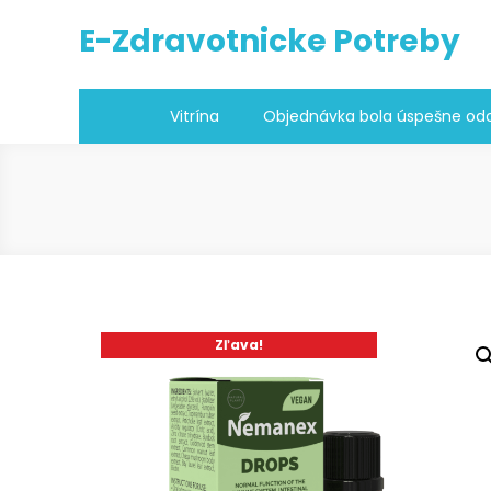
Skip
E-Zdravotnicke Potreby
to
content
Vitrína
Objednávka bola úspešne odo
Zľava!