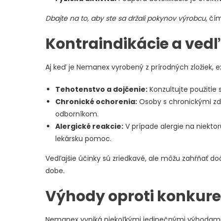
Dbajte na to, aby ste sa držali pokynov výrobcu
, čí
Kontraindikácie a vedľ
Aj keď je Nemanex vyrobený z prírodných zložiek, ex
Tehotenstvo a dojčenie:
Konzultujte použitie 
Chronické ochorenia:
Osoby s chronickými zd
odborníkom.
Alergické reakcie:
V prípade alergie na niektor
lekársku pomoc.
Vedľajšie účinky sú zriedkavé, ale môžu zahŕňať doč
dobe.
Výhody oproti konkure
Nemanex vyniká niekoľkými jedinečnými výhodami