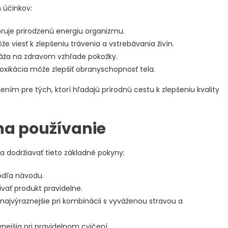
 účinkov:
ruje prirodzenú energiu organizmu.
e viesť k zlepšeniu trávenia a vstrebávania živín.
ráža na zdravom vzhľade pokožky.
oxikácia môže zlepšiť obranyschopnosť tela.
ním pre tých, ktorí hľadajú prírodnú cestu k zlepšeniu kvality
na používanie
 dodržiavať tieto základné pokyny:
odľa návodu.
žívať produkt pravidelne.
najvýraznejšie pri kombinácii s vyváženou stravou a
nejšia pri pravidelnom cvičení.