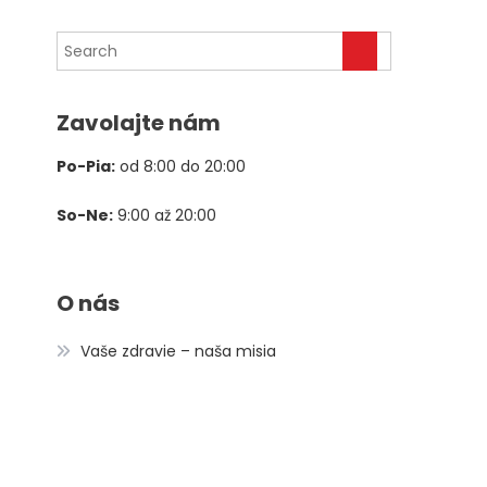
cena
cena
bola:
je:
78,00 €.
39,00 €.
Zavolajte nám
Po-Pia:
od 8:00 do 20:00
So-Ne:
9:00 až 20:00
O nás
Vaše zdravie – naša misia