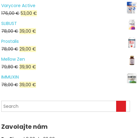
Varycore Active
Pôvodná
Aktuálna
176,00
€
53,00
€
cena
cena
SLIBUST
bola:
je:
Pôvodná
Aktuálna
78,00
€
39,00
€
176,00 €.
53,00 €.
cena
cena
Prostalis
bola:
je:
Pôvodná
Aktuálna
78,00
€
29,00
€
78,00 €.
39,00 €.
cena
cena
Mellow Zen
bola:
je:
Pôvodná
Aktuálna
79,80
€
39,90
€
78,00 €.
29,00 €.
cena
cena
IMMUXIN
bola:
je:
Pôvodná
Aktuálna
78,00
€
39,00
€
79,80 €.
39,90 €.
cena
cena
bola:
je:
78,00 €.
39,00 €.
Zavolajte nám