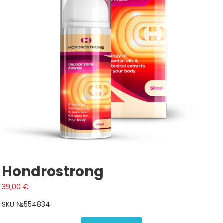
Hondrostrong
39,00
€
SKU №554834