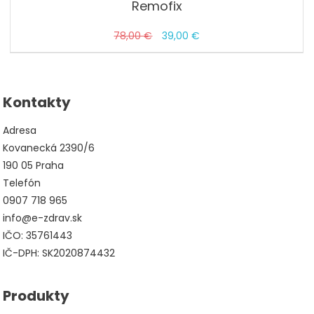
Remofix
Pôvodná
Aktuálna
78,00
€
39,00
€
cena
cena
bola:
je:
78,00 €.
39,00 €.
Kontakty
Adresa
Kovanecká 2390/6
190 05 Praha
Telefón
0907 718 965
info@e-zdrav.sk
IČO: 35761443
IČ-DPH: SK2020874432
Produkty