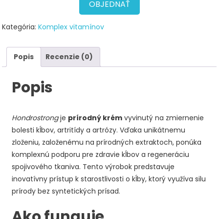
OBJEDNAŤ
Kategória:
Komplex vitamínov
Popis
Recenzie (0)
Popis
Hondrostrong
je
prírodný krém
vyvinutý na zmiernenie
bolesti kĺbov, artritídy a artrózy. Vďaka unikátnemu
zloženiu, založenému na prírodných extraktoch, ponúka
komplexnú podporu pre zdravie kĺbov a regeneráciu
spojivového tkaniva. Tento výrobok predstavuje
inovatívny prístup k starostlivosti o kĺby, ktorý využíva silu
prírody bez syntetických prísad.
Ako funguje