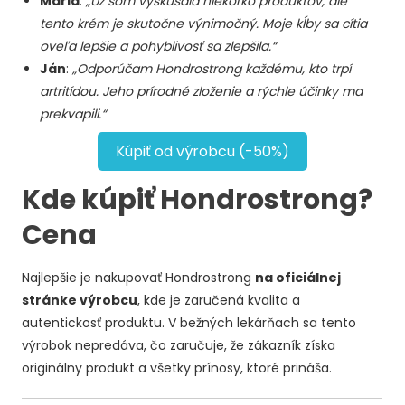
Mária
:
„Už som vyskúšala niekoľko produktov, ale
tento krém je skutočne výnimočný. Moje kĺby sa cítia
oveľa lepšie a pohyblivosť sa zlepšila.“
Ján
:
„Odporúčam Hondrostrong každému, kto trpí
artritídou. Jeho prírodné zloženie a rýchle účinky ma
prekvapili.“
Kúpiť od výrobcu (-50%)
Kde kúpiť Hondrostrong?
Cena
Najlepšie je nakupovať Hondrostrong
na oficiálnej
stránke výrobcu
, kde je zaručená kvalita a
autentickosť produktu. V bežných lekárňach sa tento
výrobok nepredáva, čo zaručuje, že zákazník získa
originálny produkt a všetky prínosy, ktoré prináša.