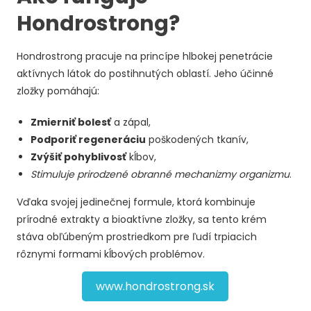
Hondrostrong?
Hondrostrong pracuje na princípe hlbokej penetrácie
aktívnych látok do postihnutých oblastí. Jeho účinné
zložky pomáhajú:
Zmierniť bolesť
a zápal,
Podporiť regeneráciu
poškodených tkanív,
Zvýšiť pohyblivosť
kĺbov,
Stimuluje prirodzené obranné mechanizmy organizmu
.
Vďaka svojej jedinečnej formule, ktorá kombinuje
prírodné extrakty a bioaktívne zložky, sa tento krém
stáva obľúbeným prostriedkom pre ľudí trpiacich
rôznymi formami kĺbových problémov.
www.hondrostrong.sk