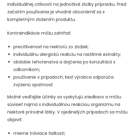
individuálnej citlivosti na jednotlivé zložky prípravku. Pred
začatím používania je vhodné oboznámiť sa s
kompletným zložením produktu.
Kontraindikácie môžu zahŕňať:
precitlivenosť na niektorú zo zložiek;
individuálnu alergickú reakciu na rastlinné extrakty;
obdobie tehotenstva a dojčenia po konzultácii s
odborníkom;
používanie v prípadoch, keď výrobca odporúča
zvýšenú opatrnosť.
Možné vedľajšie účinky sa vyskytujú zriedkavo a môžu
súvisieť najmä s individuálnou reakciou organizmu na
niektoré prírodné látky. V ojedinelých prípadoch sa môžu
objaviť:
mierne tráviace ťažkosti;