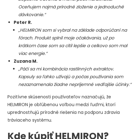
Oceňujem najmä prírodné zloženie a jednoduché
dávkovanie.“
Peter R.
„HELMIRON som si vybral na základe odporúčaní na
fórach. Produkt splnil moje očakávania, už po
krátkom čase som sa cítil lepšie a celkovo som mal
viac energie.“
Zuzana M.
„Páči sa mi kombinácia rastlinných extraktov.
Kapsuly sa ľahko užívajú a počas používania som
nezaznamenala žiadne nepríjemné vedľajšie účinky.“
Pozitívne skúsenosti používateľov naznačujú, že
HELMIRON je obľúbenou voľbou medzi ľuďmi, ktorí
uprednostňujú prírodné riešenia na podporu zdravia
tráviaceho systému.
Kde kúpiť HELMIRON?