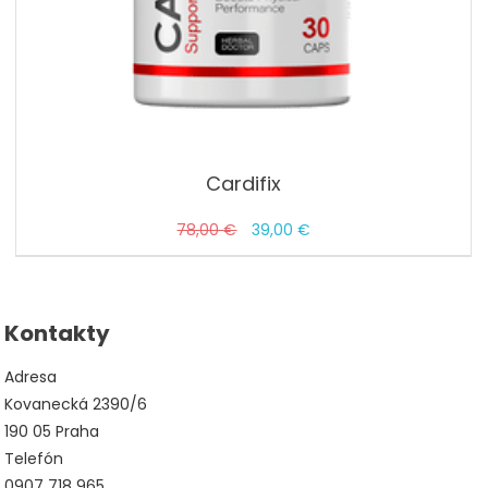
Cardifix
Pôvodná
Aktuálna
78,00
€
39,00
€
cena
cena
bola:
je:
78,00 €.
39,00 €.
Kontakty
Adresa
Kovanecká 2390/6
190 05 Praha
Telefón
0907 718 965