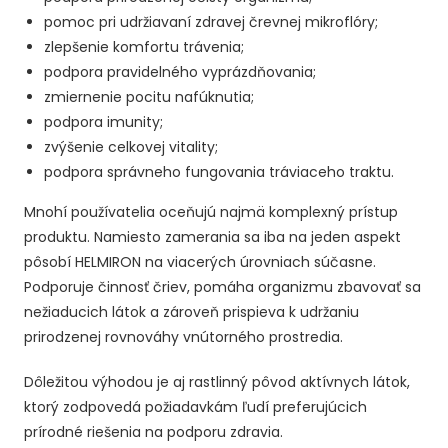
pomoc pri udržiavaní zdravej črevnej mikroflóry;
zlepšenie komfortu trávenia;
podpora pravidelného vyprázdňovania;
zmiernenie pocitu nafúknutia;
podpora imunity;
zvýšenie celkovej vitality;
podpora správneho fungovania tráviaceho traktu.
Mnohí používatelia oceňujú najmä komplexný prístup
produktu. Namiesto zamerania sa iba na jeden aspekt
pôsobí HELMIRON na viacerých úrovniach súčasne.
Podporuje činnosť čriev, pomáha organizmu zbavovať sa
nežiaducich látok a zároveň prispieva k udržaniu
prirodzenej rovnováhy vnútorného prostredia.
Dôležitou výhodou je aj rastlinný pôvod aktívnych látok,
ktorý zodpovedá požiadavkám ľudí preferujúcich
prírodné riešenia na podporu zdravia.