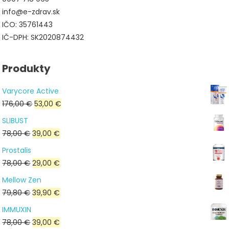
info@e-zdrav.sk
IČO: 35761443
IČ-DPH: SK2020874432
Produkty
Varycore Active
Pôvodná
Aktuálna
176,00
€
53,00
€
cena
cena
SLIBUST
bola:
je:
Pôvodná
Aktuálna
78,00
€
39,00
€
176,00 €.
53,00 €.
cena
cena
Prostalis
bola:
je:
Pôvodná
Aktuálna
78,00
€
29,00
€
78,00 €.
39,00 €.
cena
cena
Mellow Zen
bola:
je:
Pôvodná
Aktuálna
79,80
€
39,90
€
78,00 €.
29,00 €.
cena
cena
IMMUXIN
bola:
je:
Pôvodná
Aktuálna
78,00
€
39,00
€