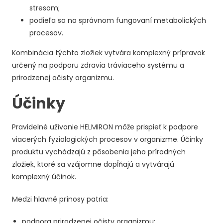
stresom;
podieľa sa na správnom fungovaní metabolických
procesov.
Kombinácia týchto zložiek vytvára komplexný prípravok
určený na podporu zdravia tráviaceho systému a
prirodzenej očisty organizmu.
Účinky
Pravidelné užívanie HELMIRON môže prispieť k podpore
viacerých fyziologických procesov v organizme. Účinky
produktu vychádzajú z pôsobenia jeho prírodných
zložiek, ktoré sa vzájomne dopĺňajú a vytvárajú
komplexný účinok.
Medzi hlavné prínosy patria:
podpora prirodzenej očisty organizmu;