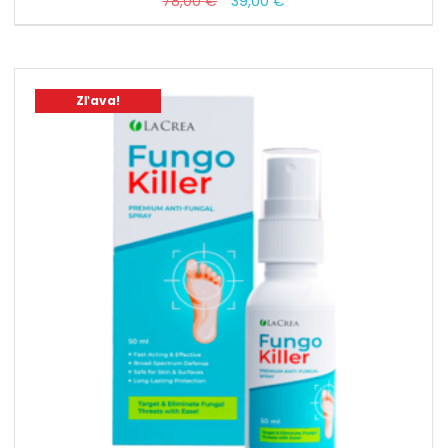
78,00
€
39,00
€
cena
cena
bola:
je:
78,00 €.
39,00 €.
Zľava!