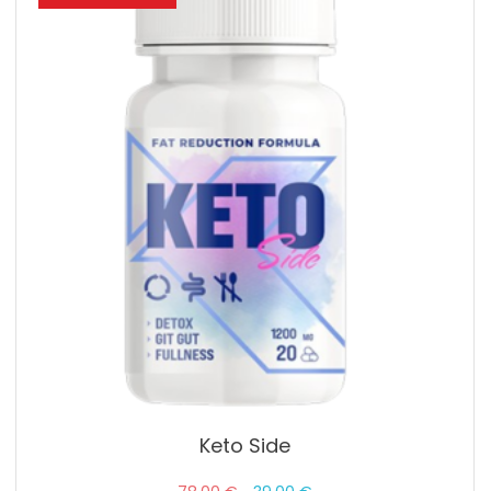
Keto Side
Pôvodná
Aktuálna