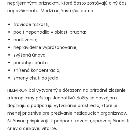
nepríjemnými príznakmi, ktoré často zostávajú dlhý čas
nepovšimnuté. Medzi najčastejšie patria:
tráviace ťažkosti;
pocit nepohodlia v oblasti brucha;
nadúvanie;
nepravidelné vyprázdňovanie;
zvýšená únava;
poruchy spánku;
znížená koncentrácia;
zmeny chuti do jedla.
HELMIRON bol vytvorený s dôrazom na prírodné zloženie
a komplexný prístup. Jednotlivé zložky sa navzájom
dopĺňajú a podporujú vytváranie prostredia, ktoré je
menej priaznivé pre prežívanie nežiaducich organizmov.
Súčasne prispievajú k podpore trávenia, správnej činnosti
čriev a celkovej vitalite.