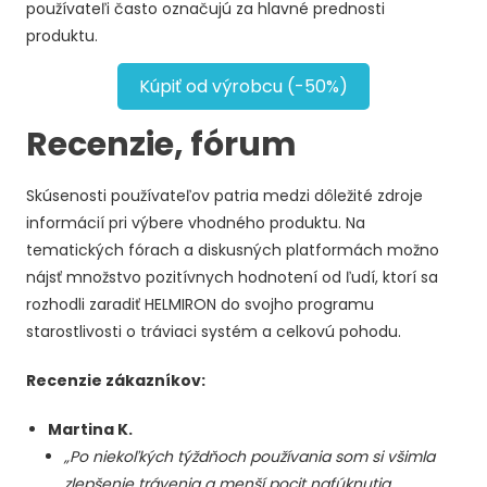
používateľi často označujú za hlavné prednosti
produktu.
Kúpiť od výrobcu (-50%)
Recenzie, fórum
Skúsenosti používateľov patria medzi dôležité zdroje
informácií pri výbere vhodného produktu. Na
tematických fórach a diskusných platformách možno
nájsť množstvo pozitívnych hodnotení od ľudí, ktorí sa
rozhodli zaradiť HELMIRON do svojho programu
starostlivosti o tráviaci systém a celkovú pohodu.
Recenzie zákazníkov:
Martina K.
„Po niekoľkých týždňoch používania som si všimla
zlepšenie trávenia a menší pocit nafúknutia.