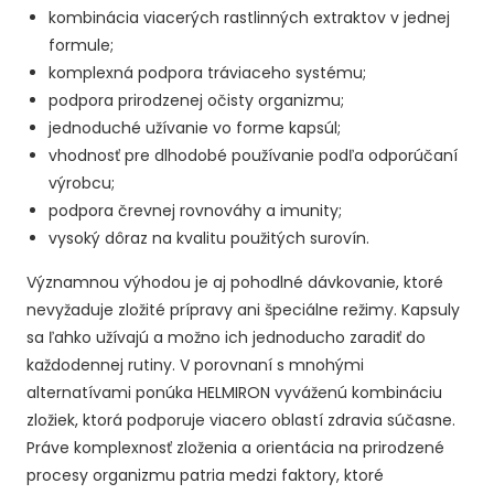
kombinácia viacerých rastlinných extraktov v jednej
formule;
komplexná podpora tráviaceho systému;
podpora prirodzenej očisty organizmu;
jednoduché užívanie vo forme kapsúl;
vhodnosť pre dlhodobé používanie podľa odporúčaní
výrobcu;
podpora črevnej rovnováhy a imunity;
vysoký dôraz na kvalitu použitých surovín.
Významnou výhodou je aj pohodlné dávkovanie, ktoré
nevyžaduje zložité prípravy ani špeciálne režimy. Kapsuly
sa ľahko užívajú a možno ich jednoducho zaradiť do
každodennej rutiny. V porovnaní s mnohými
alternatívami ponúka HELMIRON vyváženú kombináciu
zložiek, ktorá podporuje viacero oblastí zdravia súčasne.
Práve komplexnosť zloženia a orientácia na prirodzené
procesy organizmu patria medzi faktory, ktoré