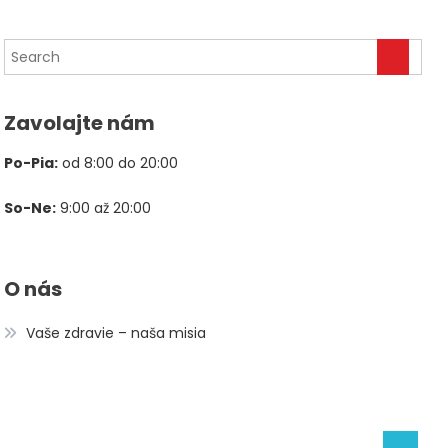
79,80 €.
39,90 €.
cena
cena
bola:
je:
78,00 €.
39,00 €.
Zavolajte nám
Po-Pia:
od 8:00 do 20:00
So-Ne:
9:00 až 20:00
O nás
Vaše zdravie – naša misia