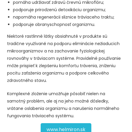
pomáha udržiavať zdravú črevnú mikroflóru;
podporuje prirodzenú detoxikáciu organizmu;
napomáha regenerácii sliznice tráviaceho traktu;
podporuje obranyschopnosť organizmu.
Niektoré rastlinné látky obsiahnuté v produkte sú
tradične využívané na podporu eliminácie nežiaducich
mikroorganizmov a na zachovanie fyziologickej
rovnováhy v tráviacom systéme. Pravidelné používanie
môže prispieť k zlepšeniu komfortu trávenia, zníženiu
pocitu zaťaženia organizmu a podpore celkového
zdravotného stavu.
Komplexné zloženie umožňuje pôsobiť nielen na
samotný problém, ale aj na jeho možné dôsledky,
vrátane oslabenia organizmu a narušenia normálneho
fungovania tráviaceho systému.
www.helmiron.sk