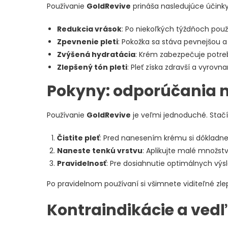
Používanie
GoldRevive
prináša nasledujúce účinky
Redukcia vrások
: Po niekoľkých týždňoch použí
Zpevnenie pleti
: Pokožka sa stáva pevnejšou a 
Zvýšená hydratácia
: Krém zabezpečuje potrebn
Zlepšený tón pleti
: Pleť získa zdravší a vyrov
Pokyny: odporúčania n
Používanie
GoldRevive
je veľmi jednoduché. Stačí
Čistite pleť
: Pred nanesením krému si dôkladne 
Naneste tenkú vrstvu
: Aplikujte malé množst
Pravidelnosť
: Pre dosiahnutie optimálnych výsl
Po pravidelnom používaní si všimnete viditeľné zlep
Kontraindikácie a vedľ