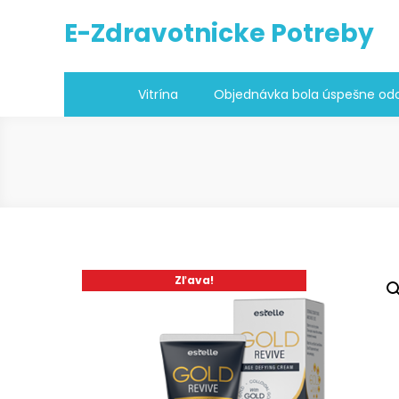
Skip
E-Zdravotnicke Potreby
to
content
Vitrína
Objednávka bola úspešne odo
Zľava!