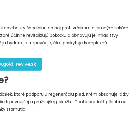
bol navrhnutý špeciálne na boj proti vráskam a jemným linkám.
toré účinne revitalizujú pokožku a obnovujú jej mladistvý
iež ju hydratuje a zpevňuje, čím poskytuje komplexnú
.gold-revive.sk
e?
ožiek, ktoré podporujú regeneráciu pleti. Krém obsahuje látky,
die k pevnejšej a pružnejšej pokožke. Tento produkt pôsobí na
ky starnutia.