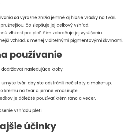
:
vania sa výrazne znížia jemné aj hlbšie vrásky na tvári.
pružnejšou, čo zlepšuje jej celkový vzhľad.
ú vlhkosť pre pleť, čím zabraňuje jej vysúšaniu.
nanejší vzhľad, s menej viditeľnými pigmentovými škvrnami.
a používanie
 dodržiavať nasledujúce kroky:
umyte tvár, aby ste odstránili nečistoty a make-up.
vo krému na tvár a jemne vmasírujte.
edkov je dôležité používať krém ráno a večer.
šenie vzhľadu pleti.
ajšie účinky