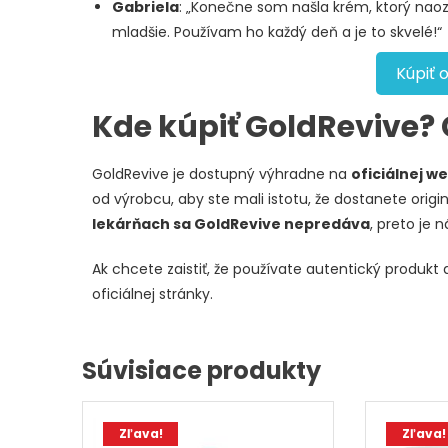
Gabriela
: „Konečne som našla krém, ktorý naoza
mladšie. Používam ho každý deň a je to skvelé!“
Kúpiť 
Kde kúpiť GoldRevive?
GoldRevive je dostupný výhradne na
oficiálnej w
od výrobcu, aby ste mali istotu, že dostanete origi
lekárňach sa GoldRevive nepredáva
, preto je 
Ak chcete zaistiť, že používate autentický produk
oficiálnej stránky.
Súvisiace produkty
Zľava!
Zľava!