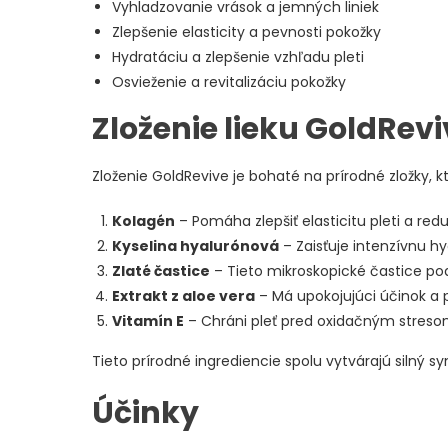
Vyhladzovanie vrások a jemných liniek
Zlepšenie elasticity a pevnosti pokožky
Hydratáciu a zlepšenie vzhľadu pleti
Osvieženie a revitalizáciu pokožky
Zloženie lieku GoldRev
Zloženie GoldRevive je bohaté na prírodné zložky,
Kolagén
– Pomáha zlepšiť elasticitu pleti a red
Kyselina hyalurónová
– Zaisťuje intenzívnu hy
Zlaté častice
– Tieto mikroskopické častice po
Extrakt z aloe vera
– Má upokojujúci účinok a 
Vitamín E
– Chráni pleť pred oxidačným streso
Tieto prírodné ingrediencie spolu vytvárajú silný s
Účinky