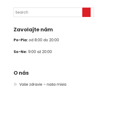
cena
cena
bola:
je:
78,00 €.
39,00 €.
Zavolajte nám
Po-Pia:
od 8:00 do 20:00
So-Ne:
9:00 až 20:00
O nás
Vaše zdravie – naša misia