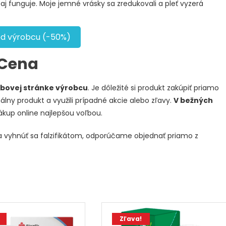
j funguje. Moje jemné vrásky sa zredukovali a pleť vyzerá
od výrobcu (-50%)
 Cena
ebovej stránke výrobcu
. Je dôležité si produkt zakúpiť priamo
nálny produkt a využili prípadné akcie alebo zľavy.
V bežných
nákup online najlepšou voľbou.
t a vyhnúť sa falzifikátom, odporúčame objednať priamo z
Zľava!