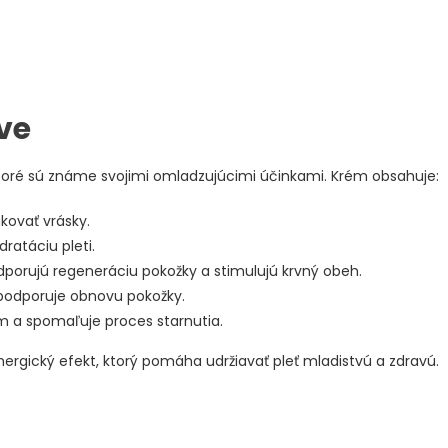
ive
 ktoré sú známe svojimi omladzujúcimi účinkami. Krém obsahuje:
ukovať vrásky.
dratáciu pleti.
dporujú regeneráciu pokožky a stimulujú krvný obeh.
podporuje obnovu pokožky.
m a spomaľuje proces starnutia.
ynergický efekt, ktorý pomáha udržiavať pleť mladistvú a zdravú.