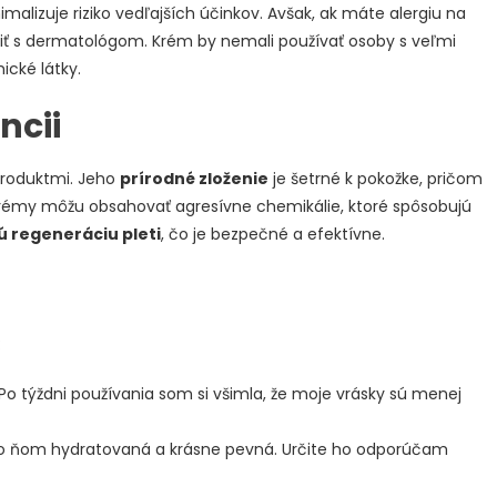
imalizuje riziko vedľajších účinkov. Avšak, ak máte alergiu na
adiť s dermatológom. Krém by nemali používať osoby s veľmi
ické látky.
ncii
produktmi. Jeho
prírodné zloženie
je šetrné k pokožke, pričom
 krémy môžu obsahovať agresívne chemikálie, ktoré spôsobujú
ú regeneráciu pleti
, čo je bezpečné a efektívne.
:
. Po týždni používania som si všimla, že moje vrásky sú menej
e po ňom hydratovaná a krásne pevná. Určite ho odporúčam