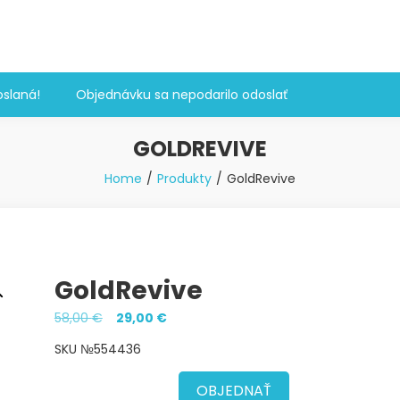
slaná!
Objednávku sa nepodarilo odoslať
GOLDREVIVE
Home
Produkty
GoldRevive
GoldRevive
Pôvodná
Aktuálna
58,00
€
29,00
€
cena
cena
SKU №554436
bola:
je:
58,00 €.
29,00 €.
OBJEDNAŤ