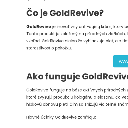
Čo je GoldRevive?
GoldRevive
je inovatívny anti-aging krém, ktorý 
Tento produkt je založený na prírodných zložkách, k
vzhľad. GoldRevive nielen že vyhladzuje pleť, ale t
starostlivosť o pokožku.
www
Ako funguje GoldReviv
GoldRevive funguje na báze aktívnych prírodných zl
ktoré zvyšujú produkciu kolagénu a elastínu, čo ve
hĺbkovú obnovu pleti, čím sa znižujú viditeľné znám
Hlavné účinky GoldRevive zahŕňajú: