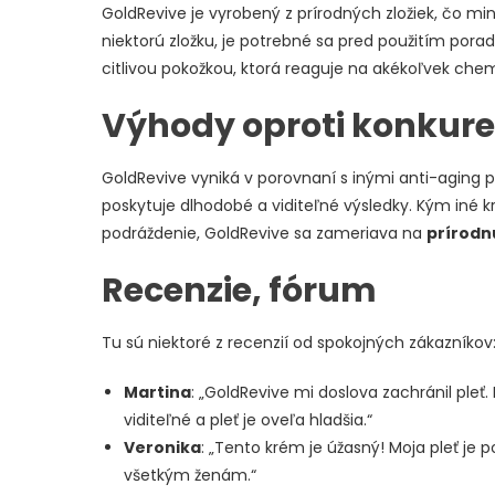
GoldRevive je vyrobený z prírodných zložiek, čo min
niektorú zložku, je potrebné sa pred použitím por
citlivou pokožkou, ktorá reaguje na akékoľvek chem
Výhody oproti konkure
GoldRevive vyniká v porovnaní s inými anti-aging 
poskytuje dlhodobé a viditeľné výsledky. Kým iné
podráždenie, GoldRevive sa zameriava na
prírodn
Recenzie, fórum
Tu sú niektoré z recenzií od spokojných zákazníkov
Martina
: „GoldRevive mi doslova zachránil pleť
viditeľné a pleť je oveľa hladšia.“
Veronika
: „Tento krém je úžasný! Moja pleť j
všetkým ženám.“