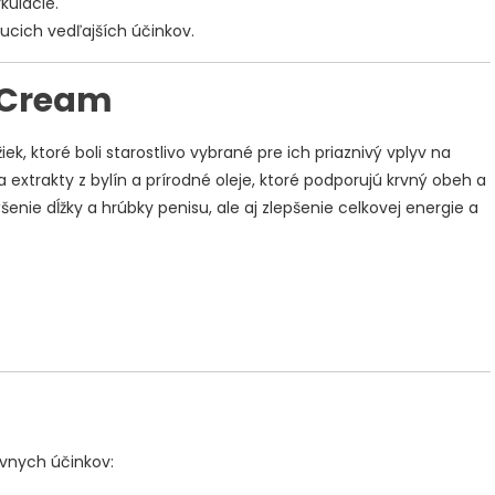
kulácie.
ucich vedľajších účinkov.
l Cream
k, ktoré boli starostlivo vybrané pre ich priaznivý vplyv na
 extrakty z bylín a prírodné oleje, ktoré podporujú krvný obeh a
ýšenie dĺžky a hrúbky penisu, ale aj zlepšenie celkovej energie a
ívnych účinkov: