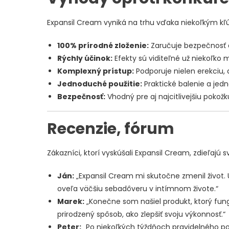
Expansil Cream vyniká na trhu vďaka niekoľkým 
100% prírodné zloženie:
Zaručuje bezpečnosť a
Rýchly účinok:
Efekty sú viditeľné už niekoľko m
Komplexný prístup:
Podporuje nielen erekciu, a
Jednoduché použitie:
Praktické balenie a jed
Bezpečnosť:
Vhodný pre aj najcitlivejšiu pokožk
Recenzie, fórum
Zákazníci, ktorí vyskúšali Expansil Cream, zdieľajú s
Ján:
„Expansil Cream mi skutočne zmenil život. 
oveľa väčšiu sebadôveru v intímnom živote.“
Marek:
„Konečne som našiel produkt, ktorý fun
prirodzený spôsob, ako zlepšiť svoju výkonnosť.“
Peter:
„Po niekoľkých týždňoch pravidelného po