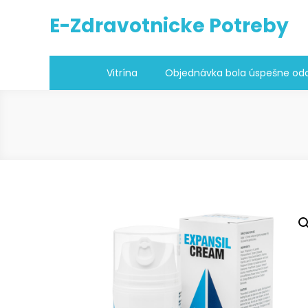
Skip
E-Zdravotnicke Potreby
to
content
Vitrína
Objednávka bola úspešne odo