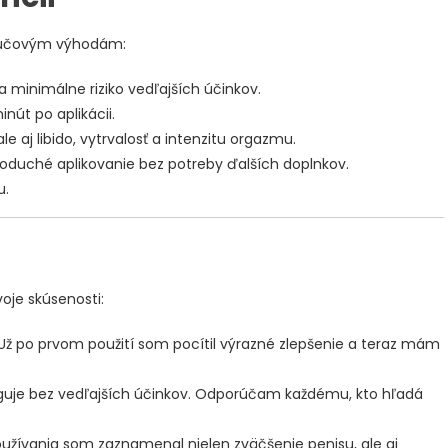
kľúčovým výhodám:
 minimálne riziko vedľajších účinkov.
inút po aplikácii.
le aj libido, vytrvalosť a intenzitu orgazmu.
noduché aplikovanie bez potreby ďalších doplnkov.
u.
voje skúsenosti:
Už po prvom použití som pocítil výrazné zlepšenie a teraz mám
guje bez vedľajších účinkov. Odporúčam každému, kto hľadá
užívania som zaznamenal nielen zväčšenie penisu, ale aj