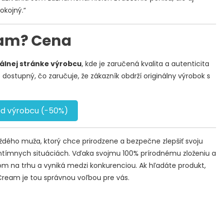
okojný.“
eam? Cena
iálnej stránke výrobcu
, kde je zaručená kvalita a autenticita
dostupný, čo zaručuje, že zákazník obdrží originálny výrobok s
od výrobcu (-50%)
aždého muža, ktorý chce prirodzene a bezpečne zlepšiť svoju
intímnych situáciách. Vďaka svojmu 100% prírodnému zloženiu a
 na trhu a vyniká medzi konkurenciou. Ak hľadáte produkt,
l Cream je tou správnou voľbou pre vás.