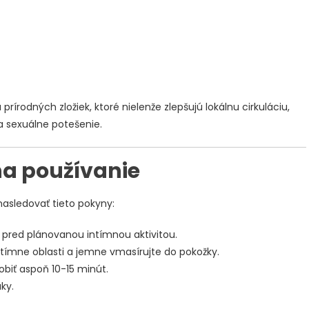
írodných zložiek, ktoré nielenže zlepšujú lokálnu cirkuláciu,
a sexuálne potešenie.
a používanie
nasledovať tieto pokyny:
e pred plánovanou intímnou aktivitou.
ímne oblasti a jemne vmasírujte do pokožky.
obiť aspoň 10-15 minút.
ky.