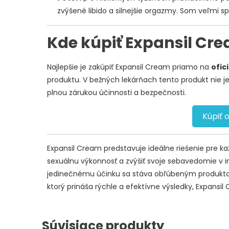
zvýšené libido a silnejšie orgazmy. Som veľmi sp
Kde kúpiť Expansil Cr
Najlepšie je zakúpiť Expansil Cream priamo na
ofic
produktu. V bežných lekárňach tento produkt nie je 
plnou zárukou účinnosti a bezpečnosti.
Kúpiť 
Expansil Cream predstavuje ideálne riešenie pre k
sexuálnu výkonnosť a zvýšiť svoje sebavedomie v 
jedinečnému účinku sa stáva obľúbeným produktom
ktorý prináša rýchle a efektívne výsledky, Expansi
Súvisiace produkty