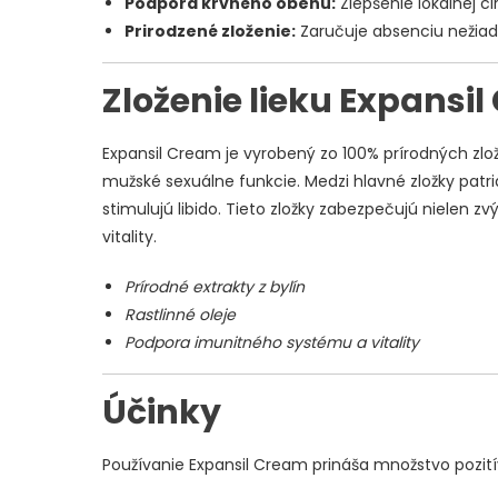
Podpora krvného obehu:
Zlepšenie lokálnej cir
Prirodzené zloženie:
Zaručuje absenciu nežiad
Zloženie lieku Expansi
Expansil Cream je vyrobený zo 100% prírodných zložie
mužské sexuálne funkcie. Medzi hlavné zložky patria
stimulujú libido. Tieto zložky zabezpečujú nielen zv
vitality.
Prírodné extrakty z bylín
Rastlinné oleje
Podpora imunitného systému a vitality
Účinky
Používanie Expansil Cream prináša množstvo pozit