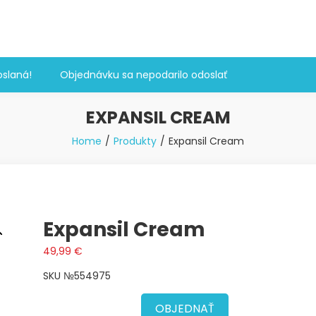
slaná!
Objednávku sa nepodarilo odoslať
EXPANSIL CREAM
Home
Produkty
Expansil Cream
Expansil Cream
49,99
€
SKU №554975
OBJEDNAŤ