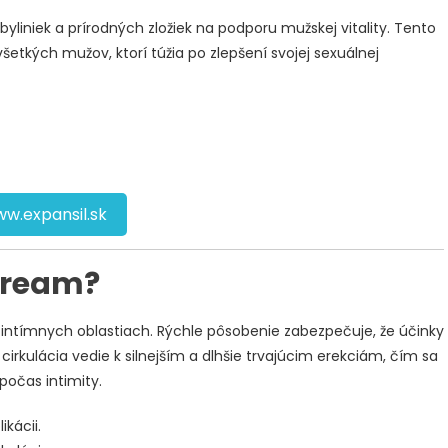
 byliniek a prírodných zložiek na podporu mužskej vitality. Tento
šetkých mužov, ktorí túžia po zlepšení svojej sexuálnej
w.expansil.sk
Cream?
v intímnych oblastiach. Rýchle pôsobenie zabezpečuje, že účinky
 cirkulácia vedie k silnejším a dlhšie trvajúcim erekciám, čím sa
počas intimity.
ikácii.