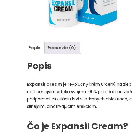
Popis
Recenzie (0)
Popis
Expansil Cream
je revolučný krém určený na zlepš
obľúbenejším vďaka svojmu 100% prírodnému zložen
podporoval cirkuláciu krvi v intimných oblastiach, č
silnejším, dlhotrvajúcim erekciám.
Čo je Expansil Cream?