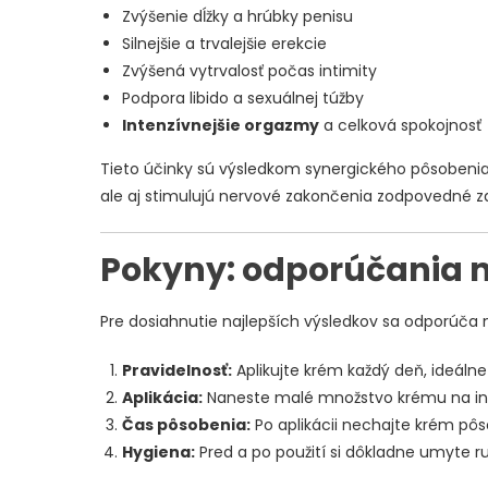
Zvýšenie dĺžky a hrúbky penisu
Silnejšie a trvalejšie erekcie
Zvýšená vytrvalosť počas intimity
Podpora libido a sexuálnej túžby
Intenzívnejšie orgazmy
a celková spokojnosť
Tieto účinky sú výsledkom synergického pôsobenia pr
ale aj stimulujú nervové zakončenia zodpovedné z
Pokyny: odporúčania n
Pre dosiahnutie najlepších výsledkov sa odporúča 
Pravidelnosť:
Aplikujte krém každý deň, ideáln
Aplikácia:
Naneste malé množstvo krému na int
Čas pôsobenia:
Po aplikácii nechajte krém pôs
Hygiena:
Pred a po použití si dôkladne umyte ru