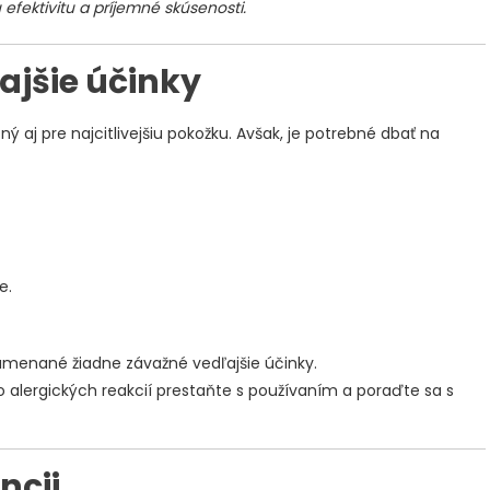
efektivitu a príjemné skúsenosti.
ajšie účinky
 aj pre najcitlivejšiu pokožku. Avšak, je potrebné dbať na
e.
amenané žiadne závažné vedľajšie účinky.
 alergických reakcií prestaňte s používaním a poraďte sa s
ncii