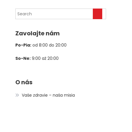
cena
cena
bola:
je:
78,00 €.
39,00 €.
Zavolajte nám
Po-Pia:
od 8:00 do 20:00
So-Ne:
9:00 až 20:00
O nás
Vaše zdravie – naša misia