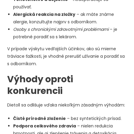
používať.
Alergická reakcia na zložky
– ak máte známe
alergie, konzultujte najprv s odborníkom.
Osoby s chronickými zdravotnými problémami
– je
potrebné poradiť sa s lekárom.
V prípade výskytu vedľajších účinkov, ako sú mierne
tráviace ťažkosti, je vhodné prerušiť užívanie a poradiť sa
s odborníkom.
Výhody oproti
konkurencii
Dietoll sa odlišuje vďaka niekoľkým zásadným výhodám:
Čisté prírodné zloženie
– bez syntetických prísad.
Podpora celkového zdravia
– nielen redukcia
hmotnosti, ale aj zlepšenie trávenia a detoxikácia.