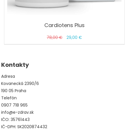
Cardiotens Plus
Pôvodná
Aktuálna
78,00
€
29,00
€
cena
cena
bola:
je:
78,00 €.
29,00 €.
Kontakty
Adresa
Kovanecká 2390/6
190 05 Praha
Telefón
0907 718 965
info@e-zdrav.sk
IČO: 35761443
IČ-DPH: SK2020874432