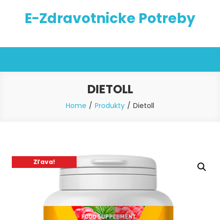
Skip
E-Zdravotnicke Potreby
to
content
DIETOLL
Home
Produkty
Dietoll
Zľava!