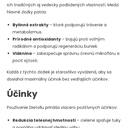
ich tradičných aj vedecky podložených vlastností. Medzi
hlavné zložky patria:
Bylinné extrakty
– ktoré podporujú trávenie a
metabolizmus.
Prírodné antioxidanty
– bojujú proti voľným
radikálom a podporujú regeneráciu buniek.
Vláknina
– zabezpečuje správnu črevnú mikroflóru a
pocit sýtosti.
Každá z týchto zložiek je starostlivo vyvážená, aby sa
dosiahol maximálny účinok bez vedľajších účinkov.
Účinky
Používanie Dietollu prináša viacero pozitívnych účinkov:
Redukcia telesnej hmotnosti
– cielene spaľuje tuky
a pomáha udržiavať ideálnu váhu.