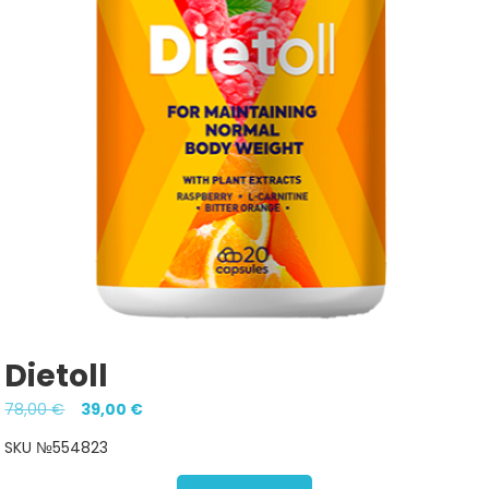
Dietoll
Pôvodná
Aktuálna
78,00
€
39,00
€
cena
cena
SKU №554823
bola:
je: