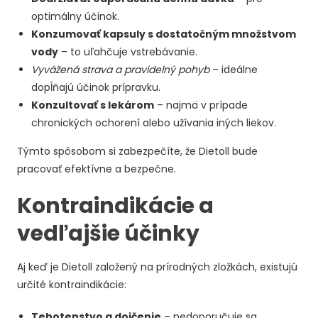
optimálny účinok.
Konzumovať kapsuly s dostatočným množstvom
vody
– to uľahčuje vstrebávanie.
Vyvážená strava a pravidelný pohyb
– ideálne
dopĺňajú účinok prípravku.
Konzultovať s lekárom
– najmä v prípade
chronických ochorení alebo užívania iných liekov.
Týmto spôsobom si zabezpečíte, že Dietoll bude
pracovať efektívne a bezpečne.
Kontraindikácie a
vedľajšie účinky
Aj keď je Dietoll založený na prírodných zložkách, existujú
určité kontraindikácie:
Tehotenstvo a dojčenie
– nedoporučuje sa