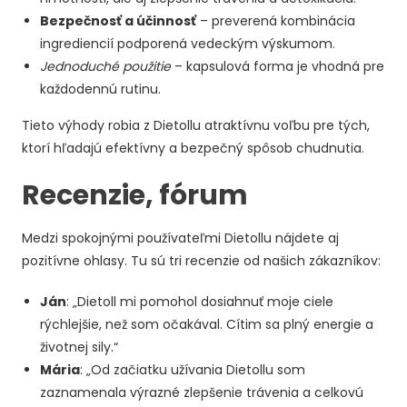
Bezpečnosť a účinnosť
– preverená kombinácia
ingrediencií podporená vedeckým výskumom.
Jednoduché použitie
– kapsulová forma je vhodná pre
každodennú rutinu.
Tieto výhody robia z Dietollu atraktívnu voľbu pre tých,
ktorí hľadajú efektívny a bezpečný spôsob chudnutia.
Recenzie, fórum
Medzi spokojnými používateľmi Dietollu nájdete aj
pozitívne ohlasy. Tu sú tri recenzie od našich zákazníkov:
Ján
: „Dietoll mi pomohol dosiahnuť moje ciele
rýchlejšie, než som očakával. Cítim sa plný energie a
životnej sily.“
Mária
: „Od začiatku užívania Dietollu som
zaznamenala výrazné zlepšenie trávenia a celkovú