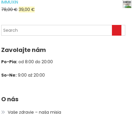
IMMUXIN
bola:
je:
Pôvodná
Aktuálna
78,00
€
39,00
€
79,80 €.
39,90 €.
cena
cena
bola:
je:
78,00 €.
39,00 €.
Zavolajte nám
Po-Pia:
od 8:00 do 20:00
So-Ne:
9:00 až 20:00
O nás
Vaše zdravie – naša misia