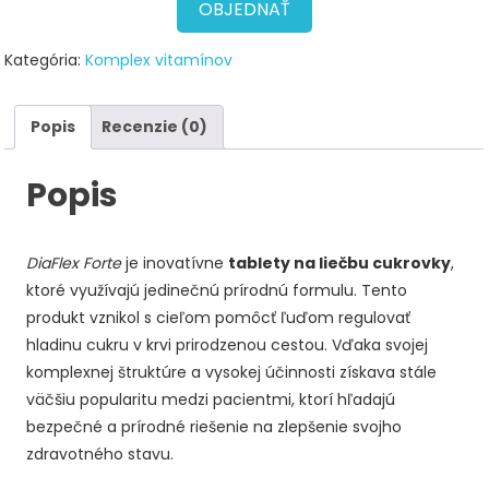
78,00 €.
39,00 €.
OBJEDNAŤ
Kategória:
Komplex vitamínov
Popis
Recenzie (0)
Popis
DiaFlex Forte
je inovatívne
tablety na liečbu cukrovky
,
ktoré využívajú jedinečnú prírodnú formulu. Tento
produkt vznikol s cieľom pomôcť ľuďom regulovať
hladinu cukru v krvi prirodzenou cestou. Vďaka svojej
komplexnej štruktúre a vysokej účinnosti získava stále
väčšiu popularitu medzi pacientmi, ktorí hľadajú
bezpečné a prírodné riešenie na zlepšenie svojho
zdravotného stavu.