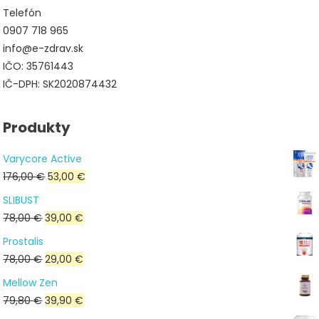
Telefón
0907 718 965
info@e-zdrav.sk
IČO: 35761443
IČ-DPH: SK2020874432
Produkty
Varycore Active
Pôvodná
Aktuálna
176,00
€
53,00
€
cena
cena
SLIBUST
bola:
je:
Pôvodná
Aktuálna
78,00
€
39,00
€
176,00 €.
53,00 €.
cena
cena
Prostalis
bola:
je:
Pôvodná
Aktuálna
78,00
€
29,00
€
78,00 €.
39,00 €.
cena
cena
Mellow Zen
bola:
je:
Pôvodná
Aktuálna
79,80
€
39,90
€
78,00 €.
29,00 €.
cena
cena