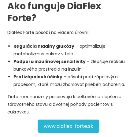
Ako funguje DiaFlex
Forte?
DiaFlex Forte pôsobí na viacero úrovní:
Regulácia hladiny glukózy
– optimalizuje
metabolizmus cukrov v tele.
Podpora inzulínovej senzitivity
– zlepšuje reakciu
bunkového prostredia na inzulín.
Protizápalové účinky
– pôsobí proti zápalovým
procesom, ktoré môžu zhoršovať priebeh ochorenia.
Tieto mechanizmy prispievajú k celkovému zlepšeniu
zdravotného stavu a životnej pohody pacientov s
cukrovkou.
www.diaflex-forte.sk