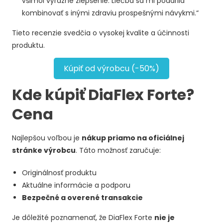
všimol výrazné zlepšenie. Liečba sa mi podarila
kombinovať s inými zdraviu prospešnými návykmi.“
Tieto recenzie svedčia o vysokej kvalite a účinnosti
produktu.
Kúpiť od výrobcu (-50%)
Kde kúpiť DiaFlex Forte?
Cena
Najlepšou voľbou je
nákup priamo na oficiálnej
stránke výrobcu
. Táto možnosť zaručuje:
Originálnosť produktu
Aktuálne informácie a podporu
Bezpečné a overené transakcie
Je dôležité poznamenať, že DiaFlex Forte
nie je