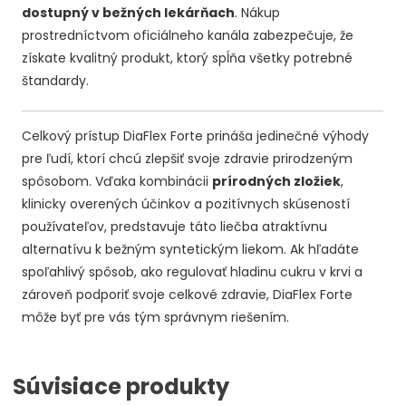
dostupný v bežných lekárňach
. Nákup
prostredníctvom oficiálneho kanála zabezpečuje, že
získate kvalitný produkt, ktorý spĺňa všetky potrebné
štandardy.
Celkový prístup DiaFlex Forte prináša jedinečné výhody
pre ľudí, ktorí chcú zlepšiť svoje zdravie prirodzeným
spôsobom. Vďaka kombinácii
prírodných zložiek
,
klinicky overených účinkov a pozitívnych skúseností
používateľov, predstavuje táto liečba atraktívnu
alternatívu k bežným syntetickým liekom. Ak hľadáte
spoľahlivý spôsob, ako regulovať hladinu cukru v krvi a
zároveň podporiť svoje celkové zdravie, DiaFlex Forte
môže byť pre vás tým správnym riešením.
Súvisiace produkty