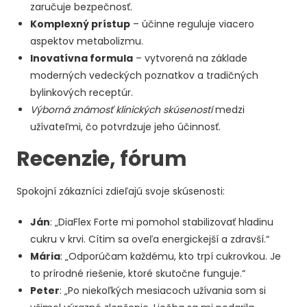
zaručuje bezpečnosť.
Komplexný prístup
– účinne reguluje viacero
aspektov metabolizmu.
Inovatívna formula
– vytvorená na základe
moderných vedeckých poznatkov a tradičných
bylinkových receptúr.
Výborná známosť klinických skúseností
medzi
užívateľmi, čo potvrdzuje jeho účinnosť.
Recenzie, fórum
Spokojní zákazníci zdieľajú svoje skúsenosti:
Ján
: „DiaFlex Forte mi pomohol stabilizovať hladinu
cukru v krvi. Cítim sa oveľa energickejší a zdravší.“
Mária
: „Odporúčam každému, kto trpí cukrovkou. Je
to prírodné riešenie, ktoré skutočne funguje.“
Peter
: „Po niekoľkých mesiacoch užívania som si