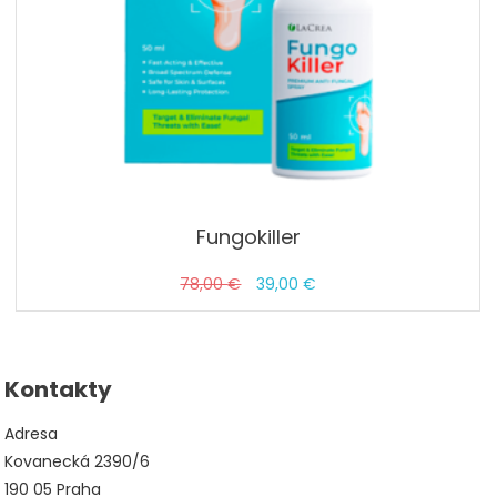
Fungokiller
Pôvodná
Aktuálna
78,00
€
39,00
€
cena
cena
bola:
je:
78,00 €.
39,00 €.
Kontakty
Adresa
Kovanecká 2390/6
190 05 Praha