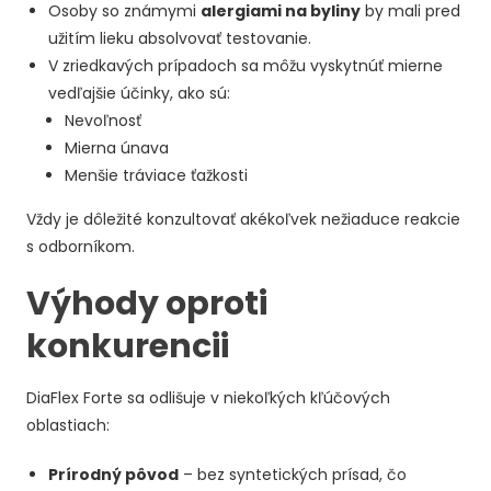
Osoby so známymi
alergiami na byliny
by mali pred
užitím lieku absolvovať testovanie.
V zriedkavých prípadoch sa môžu vyskytnúť mierne
vedľajšie účinky, ako sú:
Nevoľnosť
Mierna únava
Menšie tráviace ťažkosti
Vždy je dôležité konzultovať akékoľvek nežiaduce reakcie
s odborníkom.
Výhody oproti
konkurencii
DiaFlex Forte sa odlišuje v niekoľkých kľúčových
oblastiach:
Prírodný pôvod
– bez syntetických prísad, čo