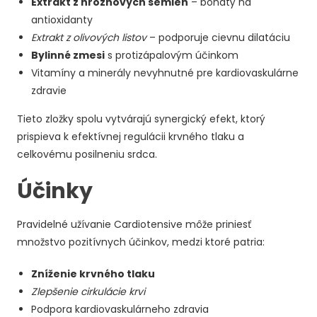
Extrakt z hroznových semien
– bohatý na
antioxidanty
Extrakt z olivových listov
– podporuje cievnu dilatáciu
Bylinné zmesi
s protizápalovým účinkom
Vitamíny a minerály nevyhnutné pre kardiovaskulárne
zdravie
Tieto zložky spolu vytvárajú synergický efekt, ktorý
prispieva k efektívnej regulácii krvného tlaku a
celkovému posilneniu srdca.
Účinky
Pravidelné užívanie Cardiotensive môže priniesť
množstvo pozitívnych účinkov, medzi ktoré patria:
Zníženie krvného tlaku
Zlepšenie cirkulácie krvi
Podpora kardiovaskulárneho zdravia