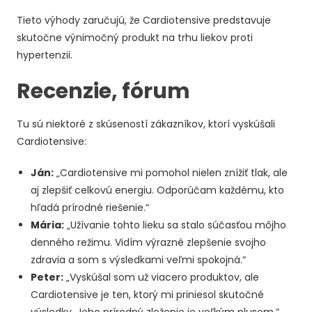
Tieto výhody zaručujú, že Cardiotensive predstavuje
skutočne výnimočný produkt na trhu liekov proti
hypertenzii.
Recenzie, fórum
Tu sú niektoré z skúseností zákazníkov, ktorí vyskúšali
Cardiotensive:
Ján:
„Cardiotensive mi pomohol nielen znížiť tlak, ale
aj zlepšiť celkovú energiu. Odporúčam každému, kto
hľadá prírodné riešenie.“
Mária:
„Užívanie tohto lieku sa stalo súčasťou môjho
denného režimu. Vidím výrazné zlepšenie svojho
zdravia a som s výsledkami veľmi spokojná.“
Peter:
„Vyskúšal som už viacero produktov, ale
Cardiotensive je ten, ktorý mi priniesol skutočné
výsledky. Jeho prírodný zloženie je veľkým plusom.“