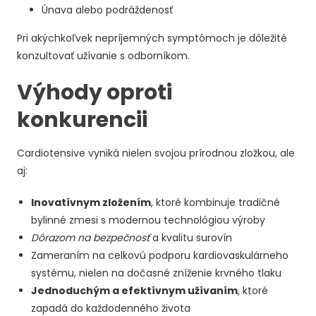
Únava alebo podráždenosť
Pri akýchkoľvek nepríjemných symptómoch je dôležité
konzultovať užívanie s odborníkom.
Výhody oproti
konkurencii
Cardiotensive vyniká nielen svojou prírodnou zložkou, ale
aj:
Inovatívnym zložením
, ktoré kombinuje tradičné
bylinné zmesi s modernou technológiou výroby
Dôrazom na bezpečnosť
a kvalitu surovín
Zameraním na celkovú podporu kardiovaskulárneho
systému, nielen na dočasné zníženie krvného tlaku
Jednoduchým a efektívnym užívaním
, ktoré
zapadá do každodenného života