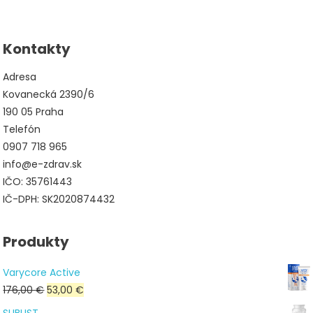
bola:
je:
78,00 €.
29,00 €.
Kontakty
Adresa
Kovanecká 2390/6
190 05 Praha
Telefón
0907 718 965
info@e-zdrav.sk
IČO: 35761443
IČ-DPH: SK2020874432
Produkty
Varycore Active
Pôvodná
Aktuálna
176,00
€
53,00
€
cena
cena