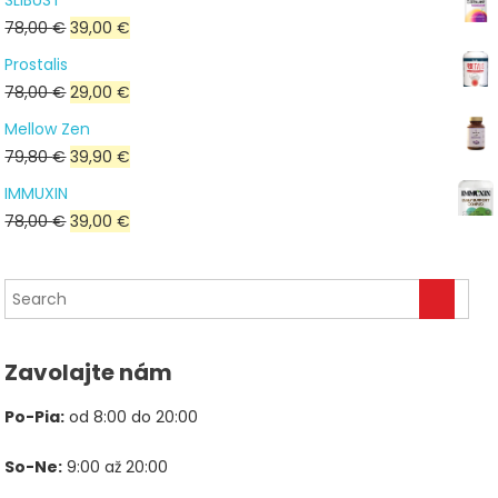
SLIBUST
bola:
je:
Pôvodná
Aktuálna
78,00
€
39,00
€
176,00 €.
53,00 €.
cena
cena
Prostalis
bola:
je:
Pôvodná
Aktuálna
78,00
€
29,00
€
78,00 €.
39,00 €.
cena
cena
Mellow Zen
bola:
je:
Pôvodná
Aktuálna
79,80
€
39,90
€
78,00 €.
29,00 €.
cena
cena
IMMUXIN
bola:
je:
Pôvodná
Aktuálna
78,00
€
39,00
€
79,80 €.
39,90 €.
cena
cena
bola:
je:
78,00 €.
39,00 €.
Zavolajte nám
Po-Pia:
od 8:00 do 20:00
So-Ne:
9:00 až 20:00