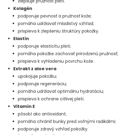
zlepšuje pružnosť pleti.
Kolagén
podporuje pevnosť a pružnosť kože;
pomáha udržiavať mladistvý vzhľad;
prispieva k zlepšeniu štruktúry pokožky.
Elastín
podporuje elasticitu pleti;
pomáha pokožke zachovať prirodzenú pružnosť;
prispieva k vyhladeniu povrchu kože.
Extrakt z aloe vera
upokojuje pokožku;
podporuje regeneráciu;
pomáha udržiavať optimálnu hydratáciu;
prispieva k ochrane citlivej pleti.
Vitamín E
pôsobí ako antioxidant;
pomáha chrániť bunky pred voľnými radikálmi;
podporuje zdravý vzhľad pokožky.