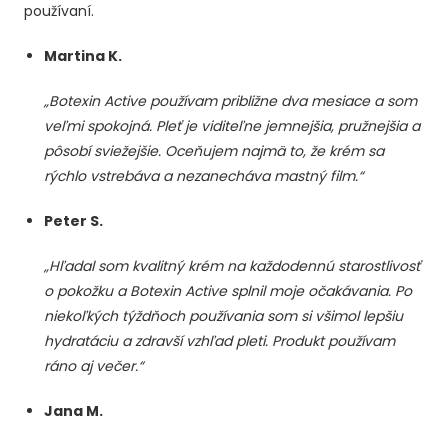
používaní.
Martina K.
„Botexin Active používam približne dva mesiace a som
veľmi spokojná. Pleť je viditeľne jemnejšia, pružnejšia a
pôsobí sviežejšie. Oceňujem najmä to, že krém sa
rýchlo vstrebáva a nezanecháva mastný film.“
Peter S.
„Hľadal som kvalitný krém na každodennú starostlivosť
o pokožku a Botexin Active splnil moje očakávania. Po
niekoľkých týždňoch používania som si všimol lepšiu
hydratáciu a zdravší vzhľad pleti. Produkt používam
ráno aj večer.“
Jana M.