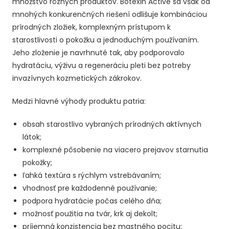
množstvo rôznych produktov. Botexin Active sa však od
mnohých konkurenčných riešení odlišuje kombináciou
prírodných zložiek, komplexným prístupom k
starostlivosti o pokožku a jednoduchým používaním.
Jeho zloženie je navrhnuté tak, aby podporovalo
hydratáciu, výživu a regeneráciu pleti bez potreby
invazívnych kozmetických zákrokov.
Medzi hlavné výhody produktu patria:
obsah starostlivo vybraných prírodných aktívnych
látok;
komplexné pôsobenie na viacero prejavov starnutia
pokožky;
ľahká textúra s rýchlym vstrebávaním;
vhodnosť pre každodenné používanie;
podpora hydratácie počas celého dňa;
možnosť použitia na tvár, krk aj dekolt;
príjemná konzistencia bez mastného pocitu;