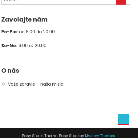
78,00 €.
39,00 €.
Zavolajte nám
Po-Pia:
od 8:00 do 20:00
So-Ne:
9:00 až 20:00
O nás
Vaše zdravie – naša misia
Easy Store
|
Theme: Easy Store by
Mystery Themes
.