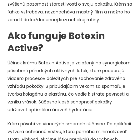
zvýšenú pozornosť starostlivosti o svoju pokožku. Krém sa
ľahko vstrebáva, nezanecháva mastný film a možno ho
zaradiť do každodennej kozmetickej rutiny.
Ako funguje Botexin
Active?
Účinok krému Botexin Active je založený na synergickom
pôsobení prírodných aktívnych látok, ktoré podporujú
viacero procesov dôležitých pre zachovanie zdravého
vzhľadu pokožky. S pribúdajúcim vekom sa spomaľuje
tvorba kolagénu a elastínu, čo vedie k strate pevnosti a
vzniku vrások. Súčasne klesá schopnosť pokožky
udržiavať optimálnu úroveň hydratácie.
Krém pôsobí vo viacerých smeroch súčasne. Po aplikácii
vytvára ochrannú vrstvu, ktorá pomáha minimalizovať
stratu vlhkosti. Aktívne látky prenikajú do vrchných