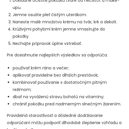
Dôkladne očistite pokožku tváre od nečistôt a make-
upu.
Jemne osušte pleť čistým uterákom.
Naneste malé množstvo krému na tvár, krk a dekolt.
Krúživými pohybmi krém jemne vmasírujte do
pokožky.
Nechajte prípravok úplne vstrebať.
Pre dosiahnutie najlepších výsledkov sa odporúča:
používať krém ráno a večer;
aplikovať pravidelne bez dlhších prestávok;
kombinovať používanie s dostatočným pitným
režimom;
dbať na vyváženú stravu bohatú na vitamíny;
chrániť pokožku pred nadmerným slnečným žiarením.
Pravidelná starostlivosť a dôsledné dodržiavanie
odporúčaní môžu podporiť dlhodobé zlepšenie vzhľadu a