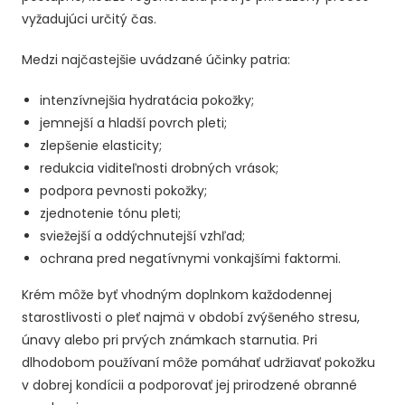
vyžadujúci určitý čas.
Medzi najčastejšie uvádzané účinky patria:
intenzívnejšia hydratácia pokožky;
jemnejší a hladší povrch pleti;
zlepšenie elasticity;
redukcia viditeľnosti drobných vrások;
podpora pevnosti pokožky;
zjednotenie tónu pleti;
sviežejší a oddýchnutejší vzhľad;
ochrana pred negatívnymi vonkajšími faktormi.
Krém môže byť vhodným doplnkom každodennej
starostlivosti o pleť najmä v období zvýšeného stresu,
únavy alebo pri prvých známkach starnutia. Pri
dlhodobom používaní môže pomáhať udržiavať pokožku
v dobrej kondícii a podporovať jej prirodzené obranné