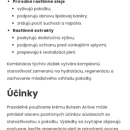
Prírodné rastlinné oleje
vyživujú pokožku;
podporujú obnovu lipidovej bariéry;
znižujú pocit suchosti a napätia.
Rastlinné extrakty
poskytujú dodatočnú výživu;
podporujú ochranu pred vonkajšími vplyvmi;
prispievajú k revitalizácii pleti.
Kombinácia týchto zložiek vytvára komplexnú
starostlivosť zameranú na hydratáciu, regeneráciu a
zachovanie mladistvého vzhľadu pokožky.
Účinky
Pravidelné používanie krému Botexin Active môže
prinášať viacero pozitívnych účinkov súvisiacich so
starostlivosťou o pokožku. Výsledky sa zvyčajne objavujú
postupne, keďže regenerácia pleti je prirodzený proces