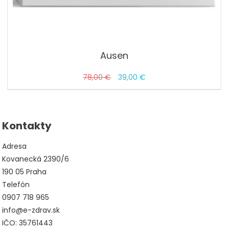
Ausen
Pôvodná
Aktuálna
78,00
€
39,00
€
cena
cena
bola:
je:
78,00 €.
39,00 €.
Kontakty
Adresa
Kovanecká 2390/6
190 05 Praha
Telefón
0907 718 965
info@e-zdrav.sk
IČO: 35761443