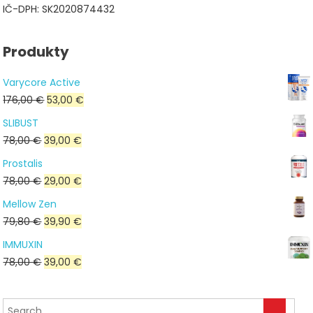
IČ-DPH: SK2020874432
Produkty
Varycore Active
Pôvodná
Aktuálna
176,00
€
53,00
€
cena
cena
SLIBUST
bola:
je:
Pôvodná
Aktuálna
78,00
€
39,00
€
176,00 €.
53,00 €.
cena
cena
Prostalis
bola:
je:
Pôvodná
Aktuálna
78,00
€
29,00
€
78,00 €.
39,00 €.
cena
cena
Mellow Zen
bola:
je:
Pôvodná
Aktuálna
79,80
€
39,90
€
78,00 €.
29,00 €.
cena
cena
IMMUXIN
bola:
je:
Pôvodná
Aktuálna
78,00
€
39,00
€
79,80 €.
39,90 €.
cena
cena
bola:
je: