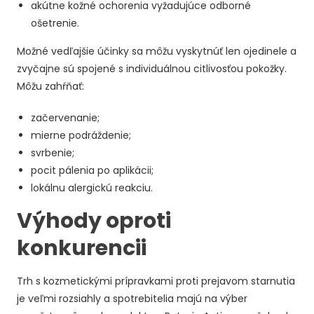
akútne kožné ochorenia vyžadujúce odborné
ošetrenie.
Možné vedľajšie účinky sa môžu vyskytnúť len ojedinele a
zvyčajne sú spojené s individuálnou citlivosťou pokožky.
Môžu zahŕňať:
začervenanie;
mierne podráždenie;
svrbenie;
pocit pálenia po aplikácii;
lokálnu alergickú reakciu.
Výhody oproti
konkurencii
Trh s kozmetickými prípravkami proti prejavom starnutia
je veľmi rozsiahly a spotrebitelia majú na výber