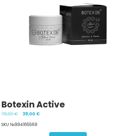
Botexin Active
Pôvodná
Aktuálna
78,00
€
39,00
€
cena
cena
SKU №994165569
bola:
je: